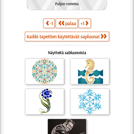
Paljon rommia
-1
palaa
+1
Kaikki tapettien käytettävät sapluunat
Näytteitä sabluunoista