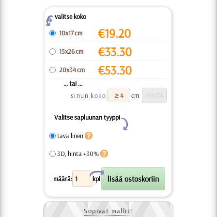
valitse koko
Z
€
19.20
10x17 cm
€
33.30
15x26 cm
€
53.30
20x34 cm
... tai ...
sinun koko
cm
Valitse sapluunan tyyppi
Y
tavallinen
3D, hinta +30%
X
määrä:
kpl.
Sopivat mallit: