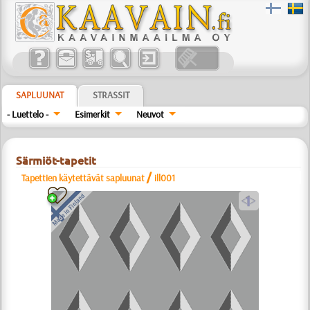
SAPLUUNAT
STRASSIT
- Luettelo -
Esimerkit
Neuvot
Särmiöt-tapetit
/
Tapettien käytettävät sapluunat
ill001
a