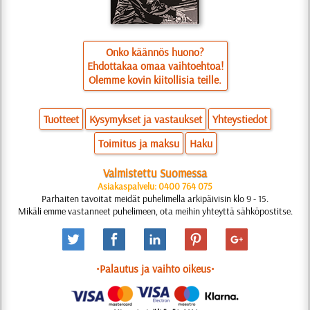
Onko käännös huono?
Ehdottakaa omaa vaihtoehtoa!
Olemme kovin kiitollisia teille.
Tuotteet
Kysymykset ja vastaukset
Yhteystiedot
Toimitus ja maksu
Haku
Valmistettu Suomessa
Asiakaspalvelu: 0400 764 075
Parhaiten tavoitat meidät puhelimella arkipäivisin klo 9 - 15.
Mikäli emme vastanneet puhelimeen, ota meihin yhteyttä sähköpostitse.
•Palautus ja vaihto oikeus•