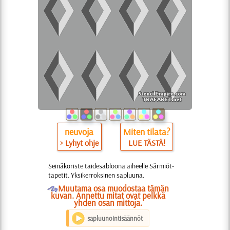
neuvoja
Miten tilata?
> Lyhyt ohje
LUE TÄSTÄ!
Seinäkoriste taidesabloona aiheelle Särmiöt-
tapetit. Yksikerroksinen sapluuna.
O
Muutama osa muodostaa tämän
kuvan. Annettu mitat ovat pelkkä
yhden osan mittoja.
sapluunointisäännöt