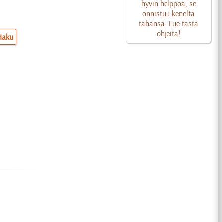
hyvin helppoa, se
onnistuu keneltä
tahansa. Lue tästä
ohjeita!
Haku