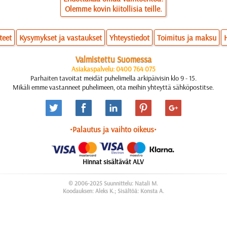
Olemme kovin kiitollisia teille.
teet
Kysymykset ja vastaukset
Yhteystiedot
Toimitus ja maksu
Valmistettu Suomessa
Asiakaspalvelu: 0400 764 075
Parhaiten tavoitat meidät puhelimella arkipäivisin klo 9 - 15.
Mikäli emme vastanneet puhelimeen, ota meihin yhteyttä sähköpostitse.
•Palautus ja vaihto oikeus•
Hinnat sisältävät ALV
© 2006-2025 Suunnittelu: Natali M.
Koodauksen: Aleks K.; Sisältöä: Konsta A.