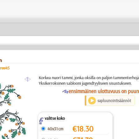
n
tree45
a
Korkea nuori tammi, jonka oksilla on paljon tammenterhoja 
Yksikerroksinen sablooni jugendtyyliseen sisustukseen.
O
ensimmäinen ulottuvuus on puun
sapluunointisäännöt
valitse koko
Z
€
18.30
40x31 cm