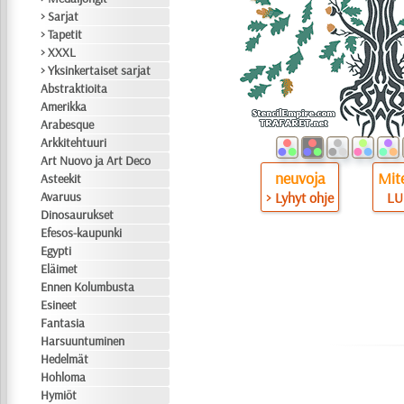
> Sarjat
> Tapetit
> XXXL
> Yksinkertaiset sarjat
Abstraktioita
Amerikka
Arabesque
Arkkitehtuuri
Art Nuovo ja Art Deco
neuvoja
Mite
Asteekit
Avaruus
> Lyhyt ohje
LU
Dinosaurukset
Efesos-kaupunki
Egypti
Eläimet
Ennen Kolumbusta
Esineet
Fantasia
Harsuuntuminen
Hedelmät
Hohloma
Hymiöt