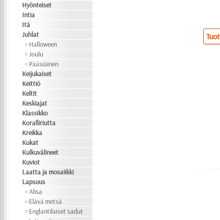
Hyönteiset
Intia
Itä
Juhlat
Tuot
Halloween
Joulu
Pääsiäinen
Keijukaiset
Keittiö
Keltit
Keskiajat
Klassikko
Koralliriutta
Kreikka
Kukat
Kulkuvälineet
Kuviot
Laatta ja mosaiikki
Lapsuus
Alisa
Elävä metsä
Englantilaiset sadut