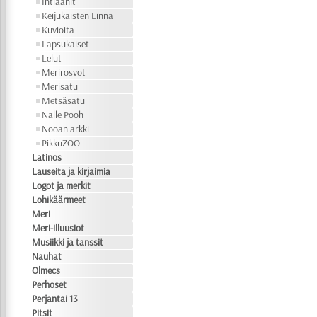
Intiaanit
Keijukaisten Linna
Kuvioita
Lapsukaiset
Lelut
Merirosvot
Merisatu
Metsäsatu
Nalle Pooh
Nooan arkki
PikkuZOO
Latinos
Lauseita ja kirjaimia
Logot ja merkit
Lohikäärmeet
Meri
Meri-illuusiot
Musiikki ja tanssit
Nauhat
Olmecs
Perhoset
Perjantai 13
Pitsit