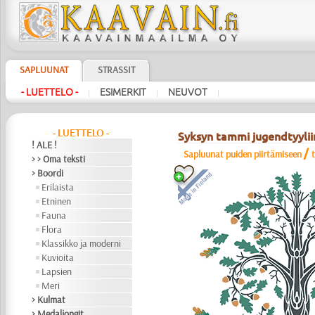
SAPLUUNAT
STRASSIT
- LUETTELO -
ESIMERKIT
NEUVOT
|
|
|
- LUETTELO -
Syksyn tammi jugendtyylii
! ALE !
/
Sapluunat puiden piirtämiseen
> > Oma teksti
> Boordi
Erilaista
Etninen
Fauna
Flora
Klassikko ja moderni
Kuvioita
Lapsien
Meri
> Kulmat
> Medaljongit