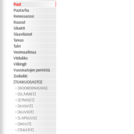
Puut
Puutarha
Renessanssi
Ruusut
Siluetit
Slaavilaiset
Taivas
Talvi
Vesimaailmaa
Viidakko
Viikingit
Vuosisatojen perintöä
Zodiakki
[TUKKUOSASTO]
[BOORDINAUHA]
[ELÄIMET]
[ETNISET]
[KASVIT]
[KUVIOT]
[LAPSUUS]
[MUUT]
[TEKSTIT]