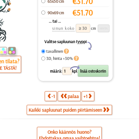
€
31.70
65x50 cm
€
51.70
90x69 cm
... tai ...
sinun koko
cm
Valitse sapluunan tyyppi
Y
tavallinen
3D, hinta +30%
n tilata?
E TÄSTÄ!
X
määrä:
kpl.
-1
palaa
+1
Kaikki sapluunat puiden piirtämiseen
Onko käännös huono?
Ehdottakaa omaa vaihtoehtoa!