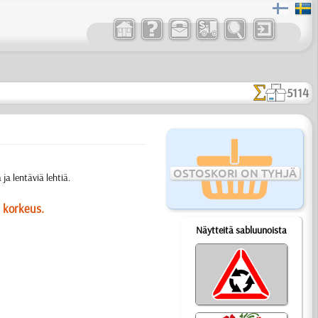
5114
OSTOSKORI ON TYHJÄ
ja lentäviä lehtiä.
 korkeus.
Näytteitä sabluunoista