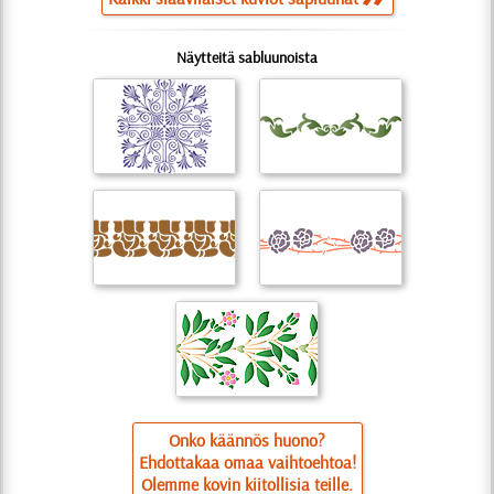
Näytteitä sabluunoista
Onko käännös huono?
Ehdottakaa omaa vaihtoehtoa!
Olemme kovin kiitollisia teille.