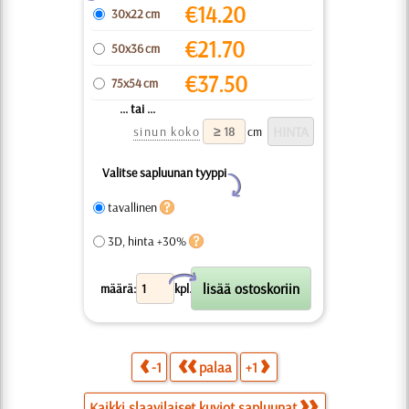
€
14.20
30x22 cm
€
21.70
50x36 cm
€
37.50
75x54 cm
... tai ...
sinun koko
cm
Valitse sapluunan tyyppi
Y
tavallinen
3D, hinta +30%
X
määrä:
kpl.
-1
palaa
+1
Kaikki slaavilaiset kuviot sapluunat