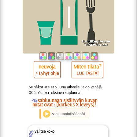
neuvoja
Miten tilata?
> Lyhyt ohje
LUE TÄSTÄ!
Seinäkoriste sapluuna aiheelle Se on Venäjä
005. Yksikerroksinen sapluuna.
O
sabluunaan sisältyvän kuvan
mitat ovat : [korkeus X leveys]!
sapluunointisäännöt
valitse koko
Z