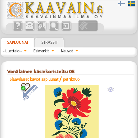
SAPLUUNAT
STRASSIT
- Luettelo -
Esimerkit
Neuvot
Venäläinen käsinkoristeltu 05
/
Slaavilaiset kuviot sapluunat
petrik005
b