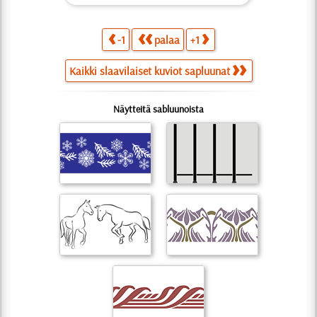
-1
palaa
+1
Kaikki slaavilaiset kuviot sapluunat
Näytteitä sabluunoista