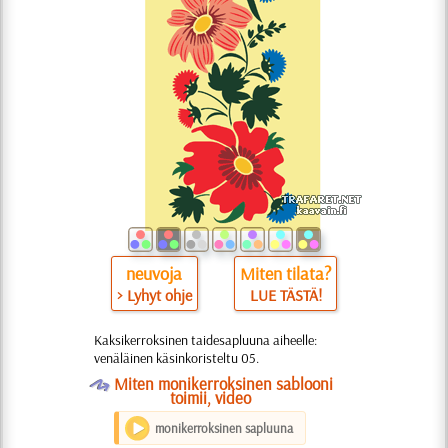
neuvoja
Miten tilata?
> Lyhyt ohje
LUE TÄSTÄ!
Kaksikerroksinen taidesapluuna aiheelle:
venäläinen käsinkoristeltu 05.
O
Miten monikerroksinen sablooni
toimii, video
monikerroksinen sapluuna