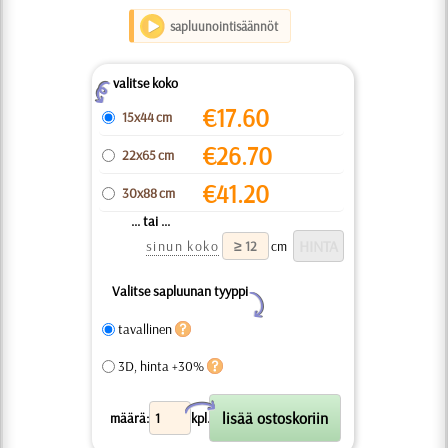
sapluunointisäännöt
valitse koko
Z
€
17.60
15x44 cm
€
26.70
22x65 cm
€
41.20
30x88 cm
... tai ...
sinun koko
cm
Valitse sapluunan tyyppi
Y
tavallinen
3D, hinta +30%
X
määrä:
kpl.