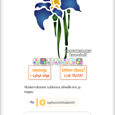
neuvoja
Miten tilata?
> Lyhyt ohje
LUE TÄSTÄ!
Yksikerroksinen sabloona aiheelle iiris ja
nuppu.
O
sapluunointisäännöt