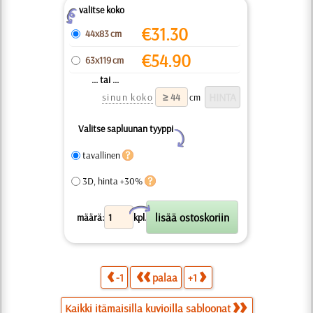
valitse koko
Z
€
31.30
44x83 cm
€
54.90
63x119 cm
... tai ...
sinun koko
cm
Valitse sapluunan tyyppi
Y
tavallinen
3D, hinta +30%
X
määrä:
kpl.
-1
palaa
+1
Kaikki itämaisilla kuvioilla sabloonat