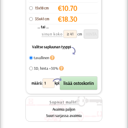
€
10.70
15x18 cm
€
18.30
35x41 cm
... tai ...
sinun koko
cm
Valitse sapluunan tyyppi
Y
tavallinen
3D, hinta +30%
X
määrä:
kpl.
Sopivat mallit:
Avaimia paljon
Suuri sarjassa avaimia