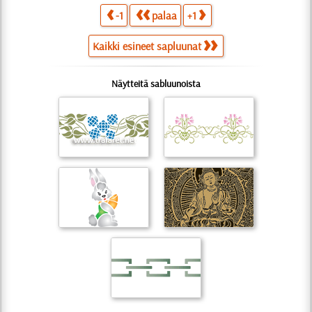
-1
palaa
+1
Kaikki esineet sapluunat
Näytteitä sabluunoista