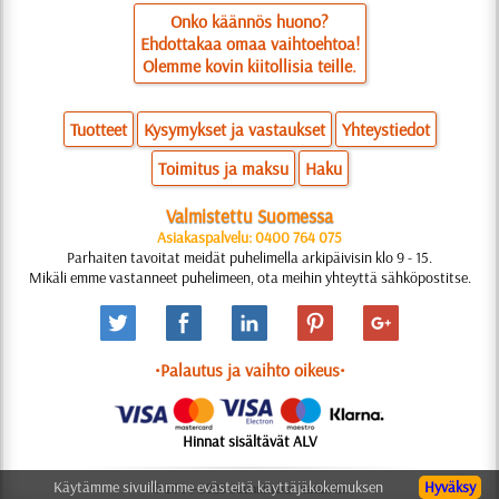
Onko käännös huono?
Ehdottakaa omaa vaihtoehtoa!
Olemme kovin kiitollisia teille.
Tuotteet
Kysymykset ja vastaukset
Yhteystiedot
Toimitus ja maksu
Haku
Valmistettu Suomessa
Asiakaspalvelu: 0400 764 075
Parhaiten tavoitat meidät puhelimella arkipäivisin klo 9 - 15.
Mikäli emme vastanneet puhelimeen, ota meihin yhteyttä sähköpostitse.
•Palautus ja vaihto oikeus•
Hinnat sisältävät ALV
Käytämme sivuillamme evästeitä käyttäjäkokemuksen
Hyväksy
© 2006-2025 Suunnittelu: Natali M.