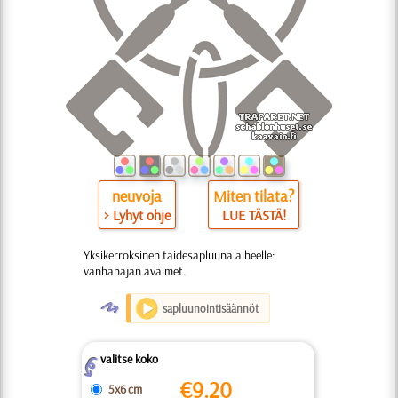
neuvoja
Miten tilata?
> Lyhyt ohje
LUE TÄSTÄ!
Yksikerroksinen taidesapluuna aiheelle:
vanhanajan avaimet.
O
sapluunointisäännöt
valitse koko
Z
€
9.20
5x6 cm