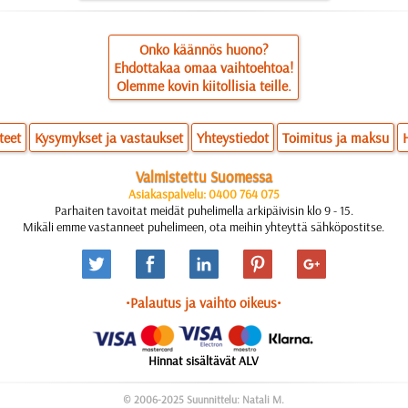
Onko käännös huono?
Ehdottakaa omaa vaihtoehtoa!
Olemme kovin kiitollisia teille.
teet
Kysymykset ja vastaukset
Yhteystiedot
Toimitus ja maksu
Valmistettu Suomessa
Asiakaspalvelu: 0400 764 075
Parhaiten tavoitat meidät puhelimella arkipäivisin klo 9 - 15.
Mikäli emme vastanneet puhelimeen, ota meihin yhteyttä sähköpostitse.
•Palautus ja vaihto oikeus•
Hinnat sisältävät ALV
© 2006-2025 Suunnittelu: Natali M.