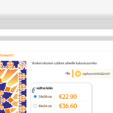
ttoman07
a
Yksikerroksinen sabloni aiheelle kaksoisaurinko
O
sapluunointisäännöt
valitse koko
Z
€
22.90
59x38 cm
€
36.60
84x54 cm