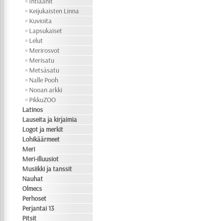
Intiaanit
Keijukaisten Linna
Kuvioita
Lapsukaiset
Lelut
Merirosvot
Merisatu
Metsäsatu
Nalle Pooh
Nooan arkki
PikkuZOO
Latinos
Lauseita ja kirjaimia
Logot ja merkit
Lohikäärmeet
Meri
Meri-illuusiot
Musiikki ja tanssit
Nauhat
Olmecs
Perhoset
Perjantai 13
Pitsit