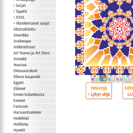
> Sarjat
> Tapetit
> XXXL
> Yksinkertaiset sarjat
Abstraktioita
Amerikka
Arabesque
Arkkitehtuuri
Art Nuovo ja Art Deco
Asteekit
Avaruus
Dinosaurukset
Efesos-kaupunki
Egypti
neuvoja
Mite
Eläimet
> Lyhyt ohje
LU
Ennen Kolumbusta
Esineet
Fantasia
Harsuuntuminen
Hedelmät
Hohloma
Hymiöt