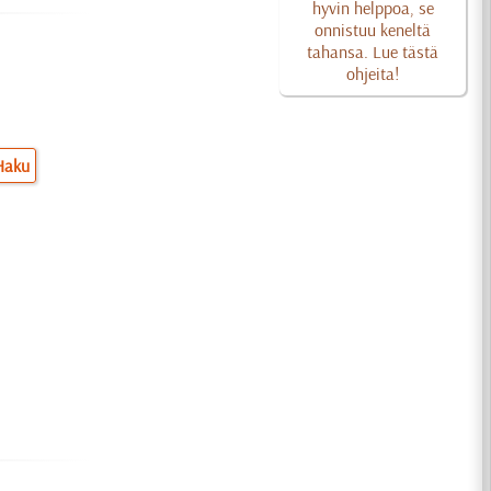
hyvin helppoa, se
onnistuu keneltä
tahansa. Lue tästä
ohjeita!
Haku