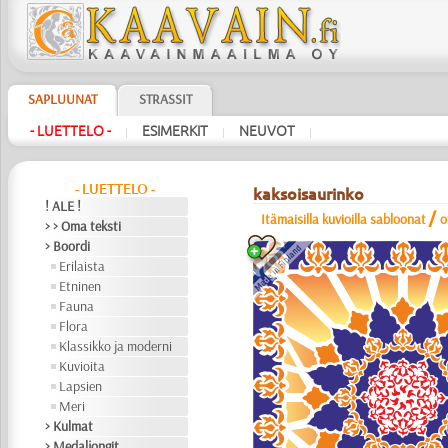
SAPLUUNAT
STRASSIT
- LUETTELO -
ESIMERKIT
NEUVOT
|
|
|
- LUETTELO -
kaksoisaurinko
! ALE !
/
Itämaisilla kuvioilla sabloonat
o
> > Oma teksti
> Boordi
Erilaista
Etninen
Fauna
Flora
Klassikko ja moderni
Kuvioita
Lapsien
Meri
> Kulmat
> Medaljongit