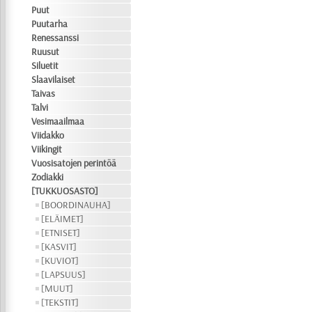
Puut
Puutarha
Renessanssi
Ruusut
Siluetit
Slaavilaiset
Taivas
Talvi
Vesimaailmaa
Viidakko
Viikingit
Vuosisatojen perintöä
Zodiakki
[TUKKUOSASTO]
[BOORDINAUHA]
[ELÄIMET]
[ETNISET]
[KASVIT]
[KUVIOT]
[LAPSUUS]
[MUUT]
[TEKSTIT]