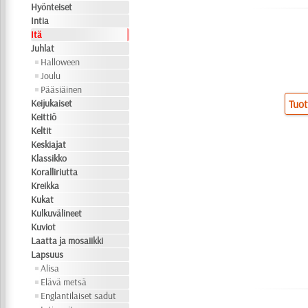
Hyönteiset
Intia
Itä
Juhlat
Halloween
Joulu
Pääsiäinen
Keijukaiset
Tuot
Keittiö
Keltit
Keskiajat
Klassikko
Koralliriutta
Kreikka
Kukat
Kulkuvälineet
Kuviot
Laatta ja mosaiikki
Lapsuus
Alisa
Elävä metsä
Englantilaiset sadut