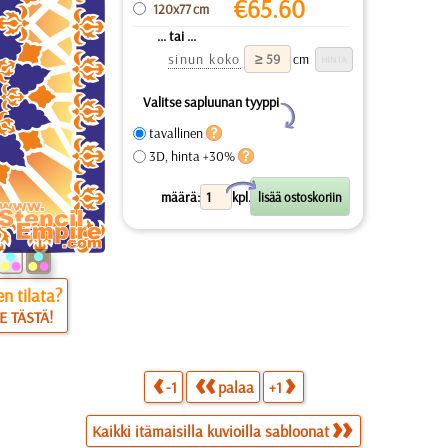
€
65.60
120x77 cm
... tai ...
sinun koko
cm
Valitse sapluunan tyyppi
Y
tavallinen
3D, hinta +30%
X
määrä:
kpl.
n tilata?
E TÄSTÄ!
-1
palaa
+1
Kaikki itämaisilla kuvioilla sabloonat