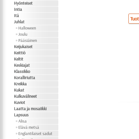
Hyönteiset
Intia
Itä
Tuot
Juhlat
Halloween
Joulu
Pääsiäinen
Keijukaiset
Keittiö
Keltit
Keskiajat
Klassikko
Koralliriutta
Kreikka
Kukat
Kulkuvälineet
Kuviot
Laatta ja mosaiikki
Lapsuus
Alisa
Elävä metsä
Englantilaiset sadut