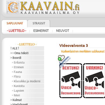
SAPLUUNAT
STRASSIT
- LUETTELO -
ESIMERKIT
NEUVOT
|
|
|
- LUETTELO -
Videovalvonta 3
! ALE !
Kaikenlaisten merkkien sabluunat
> > Oma teksti
> Boordi
Erilaista
Etninen
Fauna
Flora
Klassikko ja moderni
Kuvioita
Lapsien
Meri
> Kulmat
> Medaljongit