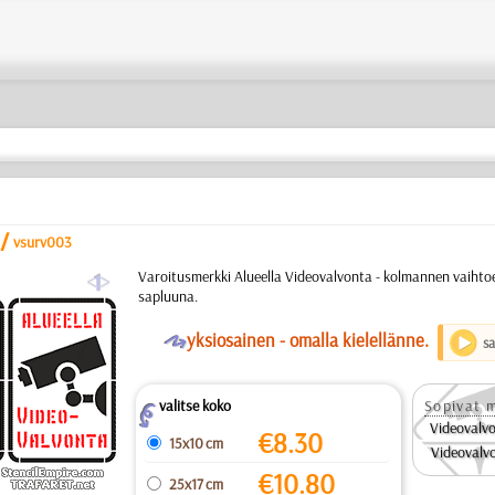
/
vsurv003
a
Varoitusmerkki Alueella Videovalvonta - kolmannen vaihto
sapluuna.
O
yksiosainen - omalla kielellänne.
s
valitse koko
Sopivat m
Z
Videovalv
€
8.30
15x10 cm
Videovalv
€
10.80
25x17 cm