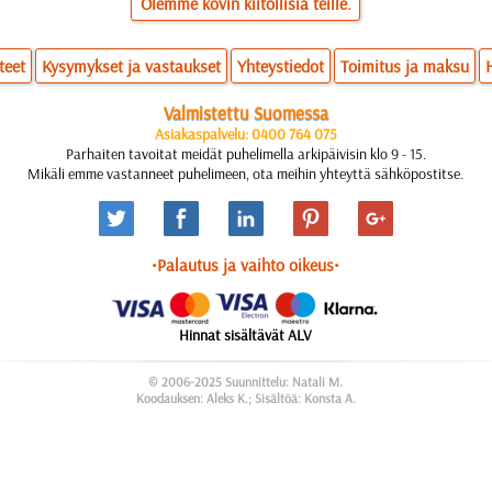
Olemme kovin kiitollisia teille.
teet
Kysymykset ja vastaukset
Yhteystiedot
Toimitus ja maksu
Valmistettu Suomessa
Asiakaspalvelu: 0400 764 075
Parhaiten tavoitat meidät puhelimella arkipäivisin klo 9 - 15.
Mikäli emme vastanneet puhelimeen, ota meihin yhteyttä sähköpostitse.
•Palautus ja vaihto oikeus•
Hinnat sisältävät ALV
© 2006-2025 Suunnittelu: Natali M.
Koodauksen: Aleks K.; Sisältöä: Konsta A.