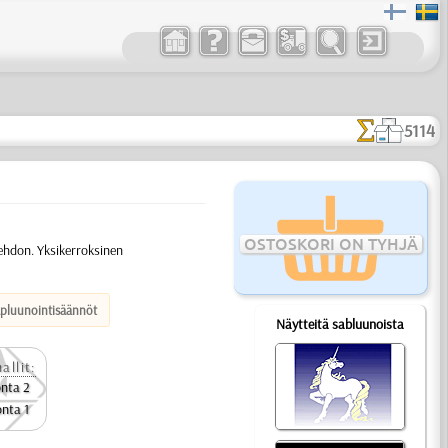
5114
OSTOSKORI ON TYHJÄ
ehdon. Yksikerroksinen
apluunointisäännöt
Näytteitä sabluunoista
allit:
onta 2
onta 1