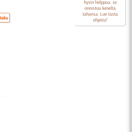
hyvin helppoa, se
onnistuu keneltä
tahansa. Lue tästä
Haku
ohjeita!