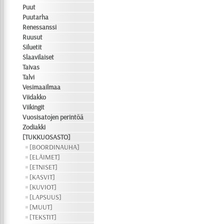
Puut
Puutarha
Renessanssi
Ruusut
Siluetit
Slaavilaiset
Taivas
Talvi
Vesimaailmaa
Viidakko
Viikingit
Vuosisatojen perintöä
Zodiakki
[TUKKUOSASTO]
[BOORDINAUHA]
[ELÄIMET]
[ETNISET]
[KASVIT]
[KUVIOT]
[LAPSUUS]
[MUUT]
[TEKSTIT]