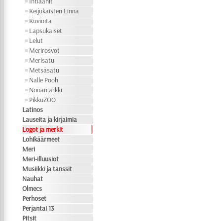
Intiaanit
Keijukaisten Linna
Kuvioita
Lapsukaiset
Lelut
Merirosvot
Merisatu
Metsäsatu
Nalle Pooh
Nooan arkki
PikkuZOO
Latinos
Lauseita ja kirjaimia
Logot ja merkit
Lohikäärmeet
Meri
Meri-illuusiot
Musiikki ja tanssit
Nauhat
Olmecs
Perhoset
Perjantai 13
Pitsit