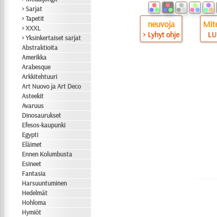
> Sarjat
> Tapetit
neuvoja
Mite
> XXXL
> Lyhyt ohje
LU
> Yksinkertaiset sarjat
Abstraktioita
Amerikka
Arabesque
Arkkitehtuuri
Art Nuovo ja Art Deco
Asteekit
Avaruus
Dinosaurukset
Efesos-kaupunki
Egypti
Eläimet
Ennen Kolumbusta
Esineet
Fantasia
Harsuuntuminen
Hedelmät
Hohloma
Hymiöt