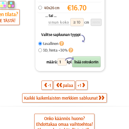
€
16.70
40x26 cm
n tilata?
... tai ...
E TÄSTÄ!
sinun koko
cm
Valitse sapluunan tyyppi
Y
tavallinen
3D, hinta +30%
X
määrä:
kpl.
-1
palaa
+1
Kaikki kaikenlaisten merkkien sabluunat
Onko käännös huono?
Ehdottakaa omaa vaihtoehtoa!