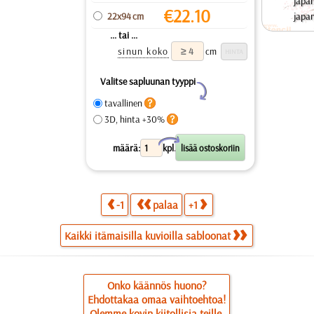
japan
€
22.10
22x94 cm
japan
... tai ...
sinun koko
cm
Valitse sapluunan tyyppi
Y
tavallinen
3D, hinta +30%
X
määrä:
kpl.
-1
palaa
+1
Kaikki itämaisilla kuvioilla sabloonat
Onko käännös huono?
Ehdottakaa omaa vaihtoehtoa!
Olemme kovin kiitollisia teille.