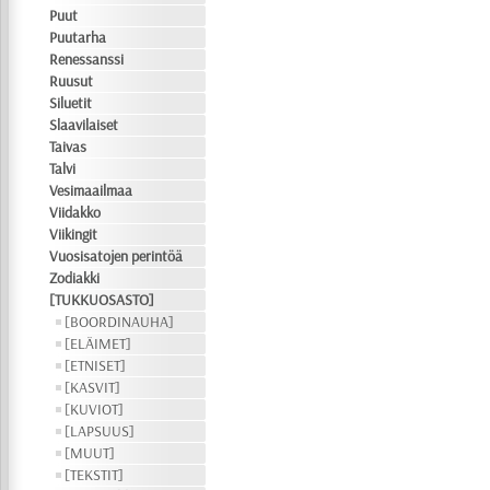
Puut
Puutarha
Renessanssi
Ruusut
Siluetit
Slaavilaiset
Taivas
Talvi
Vesimaailmaa
Viidakko
Viikingit
Vuosisatojen perintöä
Zodiakki
[TUKKUOSASTO]
[BOORDINAUHA]
[ELÄIMET]
[ETNISET]
[KASVIT]
[KUVIOT]
[LAPSUUS]
[MUUT]
[TEKSTIT]