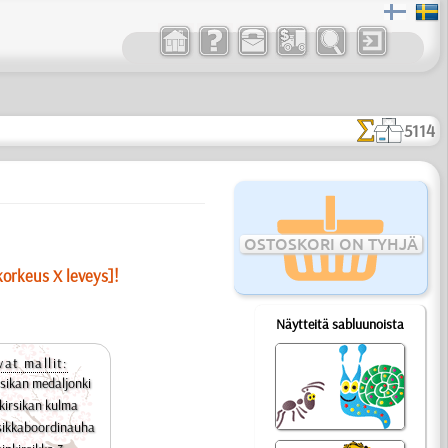
5114
OSTOSKORI ON TYHJÄ
korkeus X leveys]!
Näytteitä sabluunoista
vat mallit:
rsikan medaljonki
kirsikan kulma
sikkaboordinauha