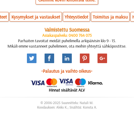
teet
Kysymykset ja vastaukset
Yhteystiedot
Toimitus ja maksu
Valmistettu Suomessa
Asiakaspalvelu: 0400 764 075
Parhaiten tavoitat meidät puhelimella arkipäivisin klo 9 - 15.
Mikäli emme vastanneet puhelimeen, ota meihin yhteyttä sähköpostitse.
•Palautus ja vaihto oikeus•
Hinnat sisältävät ALV
© 2006-2025 Suunnittelu: Natali M.
Koodauksen: Aleks K.; Sisältöä: Konsta A.