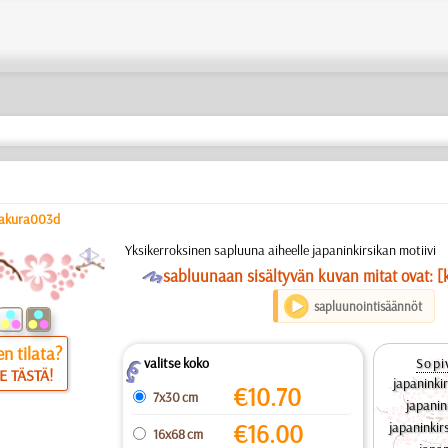
akura003d
a
Yksikerroksinen sapluuna aiheelle japaninkirsikan motiivi
O
sabluunaan sisältyvän kuvan mitat ovat: [
sapluunointisäännöt
n tilata?
valitse koko
Sopi
Z
E TÄSTÄ!
japaninki
€
10.70
7x30 cm
japanin
€
16.00
japaninkir
16x68 cm