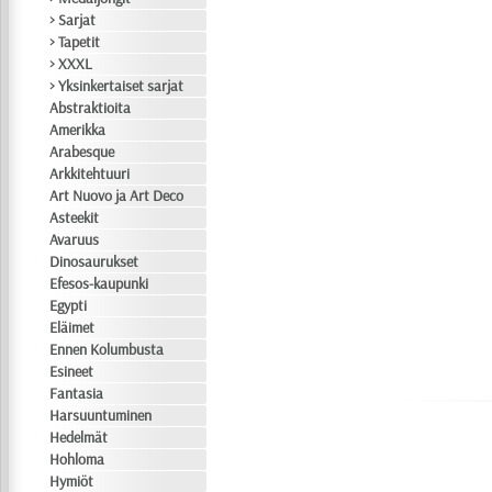
> Sarjat
> Tapetit
> XXXL
> Yksinkertaiset sarjat
Abstraktioita
Amerikka
Arabesque
Arkkitehtuuri
Art Nuovo ja Art Deco
Asteekit
Avaruus
Dinosaurukset
Efesos-kaupunki
Egypti
Eläimet
Ennen Kolumbusta
Esineet
Fantasia
Harsuuntuminen
Hedelmät
Hohloma
Hymiöt