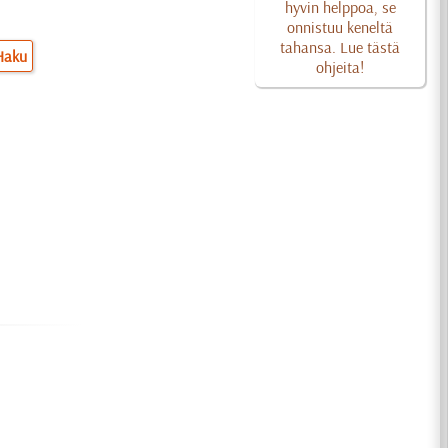
hyvin helppoa, se
onnistuu keneltä
tahansa. Lue tästä
Haku
ohjeita!