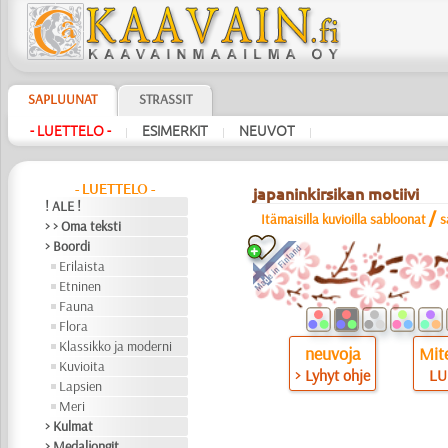
SAPLUUNAT
STRASSIT
- LUETTELO -
ESIMERKIT
NEUVOT
|
|
|
- LUETTELO -
japaninkirsikan motiivi
! ALE !
/
Itämaisilla kuvioilla sabloonat
s
> > Oma teksti
> Boordi
Erilaista
Etninen
Fauna
Flora
Klassikko ja moderni
neuvoja
Mite
Kuvioita
> Lyhyt ohje
LU
Lapsien
Meri
> Kulmat
> Medaljongit