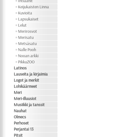
Intiaanit
Keijukaisten Linna
Kuvioita
Lapsukaiset
Lelut
Merirosvot
Merisatu
Metsäsatu
Nalle Pooh
Nooan arkki
PikkuZOO
Latinos
Lauseita ja kirjaimia
Logot ja merkit
Lohikäärmeet
Meri
Meri-illuusiot
Musiikki ja tanssit
Nauhat
Olmecs
Perhoset
Perjantai 13
Pitsit