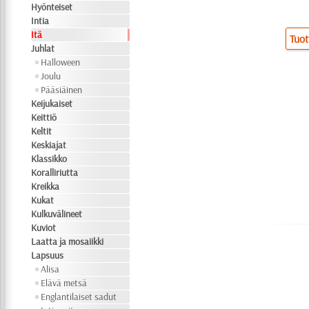
Hyönteiset
Intia
Itä
Tuot
Juhlat
Halloween
Joulu
Pääsiäinen
Keijukaiset
Keittiö
Keltit
Keskiajat
Klassikko
Koralliriutta
Kreikka
Kukat
Kulkuvälineet
Kuviot
Laatta ja mosaiikki
Lapsuus
Alisa
Elävä metsä
Englantilaiset sadut