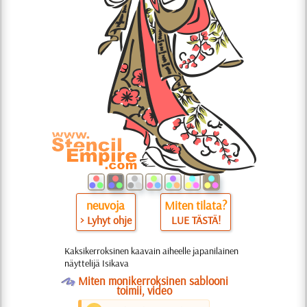
neuvoja
Miten tilata?
> Lyhyt ohje
LUE TÄSTÄ!
Kaksikerroksinen kaavain aiheelle japanilainen
näyttelijä Isikava
O
Miten monikerroksinen sablooni
toimii, video