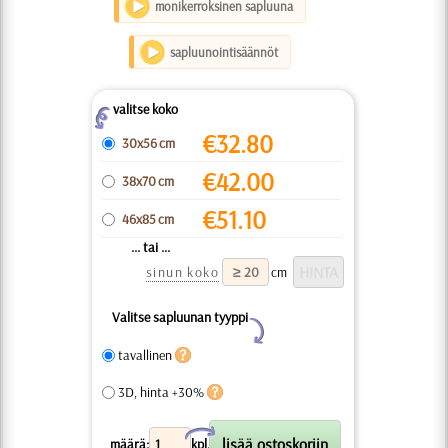
monikerroksinen sapluuna
sapluunointisäännöt
valitse koko
Z
€
32.80
30x56 cm
€
42.00
38x70 cm
€
51.10
46x85 cm
... tai ...
sinun koko
cm
Valitse sapluunan tyyppi
Y
tavallinen
3D, hinta +30%
X
määrä:
kpl.