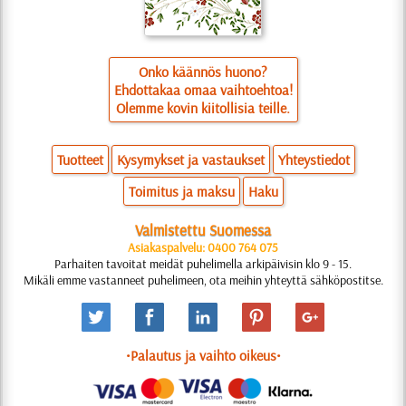
Onko käännös huono?
Ehdottakaa omaa vaihtoehtoa!
Olemme kovin kiitollisia teille.
Tuotteet
Kysymykset ja vastaukset
Yhteystiedot
Toimitus ja maksu
Haku
Valmistettu Suomessa
Asiakaspalvelu: 0400 764 075
Parhaiten tavoitat meidät puhelimella arkipäivisin klo 9 - 15.
Mikäli emme vastanneet puhelimeen, ota meihin yhteyttä sähköpostitse.
•Palautus ja vaihto oikeus•