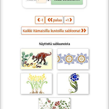
-1
palaa
+1
Kaikki itämaisilla kuvioilla sabloonat
Näytteitä sabluunoista