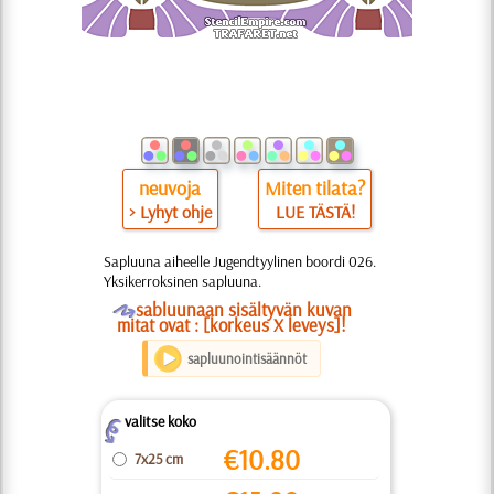
neuvoja
Miten tilata?
> Lyhyt ohje
LUE TÄSTÄ!
Sapluuna aiheelle Jugendtyylinen boordi 026.
Yksikerroksinen sapluuna.
O
sabluunaan sisältyvän kuvan
mitat ovat : [korkeus X leveys]!
sapluunointisäännöt
valitse koko
Z
€
10.80
7x25 cm