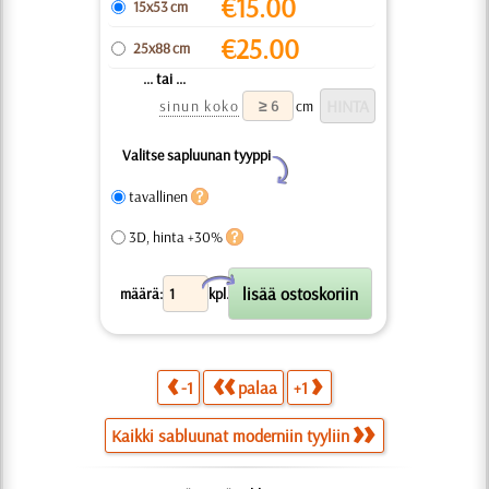
€
15.00
15x53 cm
€
25.00
25x88 cm
... tai ...
sinun koko
cm
Valitse sapluunan tyyppi
Y
tavallinen
3D, hinta +30%
X
määrä:
kpl.
-1
palaa
+1
Kaikki sabluunat moderniin tyyliin