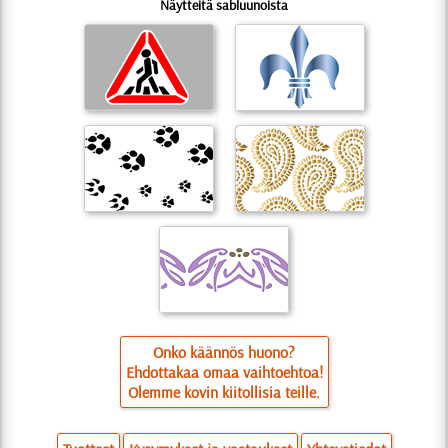
Näytteitä sabluunoista
Onko käännös huono?
Ehdottakaa omaa vaihtoehtoa!
Olemme kovin kiitollisia teille.