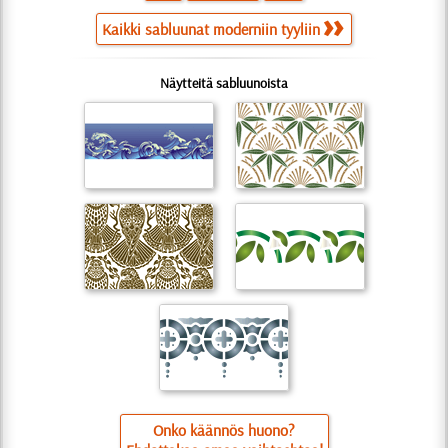
Kaikki sabluunat moderniin tyyliin
Näytteitä sabluunoista
Onko käännös huono?