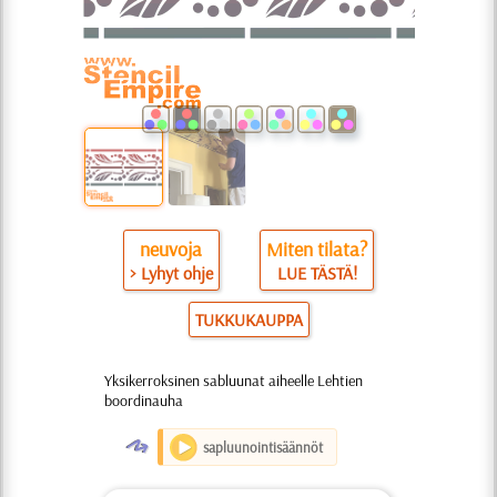
neuvoja
Miten tilata?
> Lyhyt ohje
LUE TÄSTÄ!
TUKKUKAUPPA
Yksikerroksinen sabluunat aiheelle Lehtien
boordinauha
O
sapluunointisäännöt