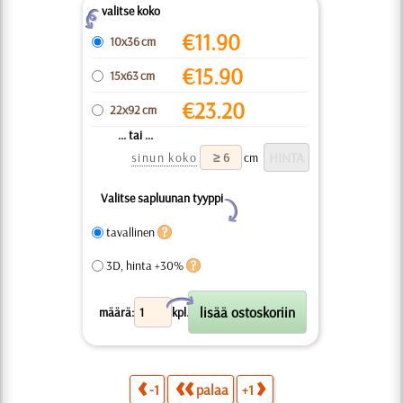
valitse koko
Z
€
11.90
10x36 cm
€
15.90
15x63 cm
€
23.20
22x92 cm
... tai ...
sinun koko
cm
Valitse sapluunan tyyppi
Y
tavallinen
3D, hinta +30%
X
määrä:
kpl.
-1
palaa
+1