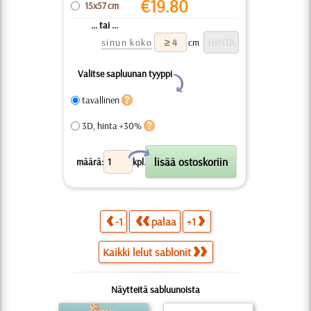
€
19.80
15x57 cm
... tai ...
sinun koko
cm
Valitse sapluunan tyyppi
Y
tavallinen
3D, hinta +30%
X
määrä:
kpl.
-1
palaa
+1
Kaikki lelut sablonit
Näytteitä sabluunoista