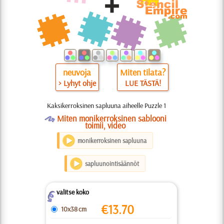
neuvoja
Miten tilata?
> Lyhyt ohje
LUE TÄSTÄ!
Kaksikerroksinen sapluuna aiheelle Puzzle 1
O
Miten monikerroksinen sablooni
toimii, video
monikerroksinen sapluuna
sapluunointisäännöt
valitse koko
Z
€
13.70
10x38 cm