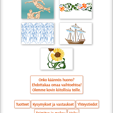
Onko käännös huono?
Ehdottakaa omaa vaihtoehtoa!
Olemme kovin kiitollisia teille.
Tuotteet
Kysymykset ja vastaukset
Yhteystiedot