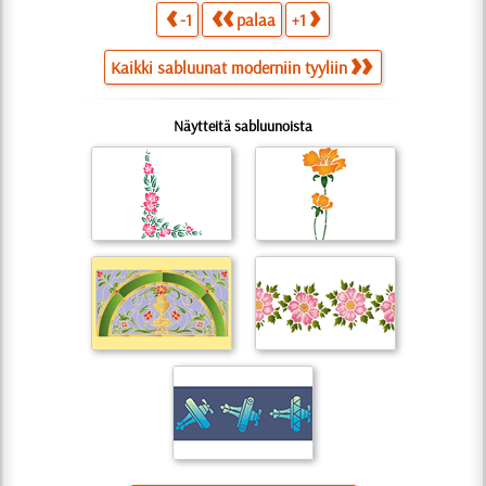
-1
palaa
+1
Kaikki sabluunat moderniin tyyliin
Näytteitä sabluunoista