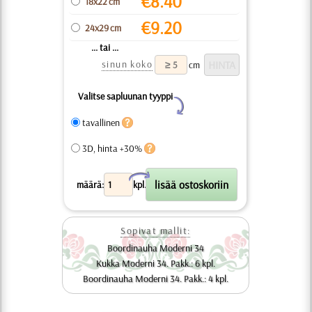
€
8.40
18x22 cm
€
9.20
24x29 cm
... tai ...
sinun koko
cm
Valitse sapluunan tyyppi
Y
tavallinen
3D, hinta +30%
X
määrä:
kpl.
Sopivat mallit:
Boordinauha Moderni 34
Kukka Moderni 34. Pakk.: 6 kpl.
Boordinauha Moderni 34. Pakk.: 4 kpl.