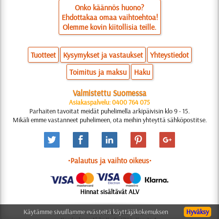
Onko käännös huono?
Ehdottakaa omaa vaihtoehtoa!
Olemme kovin kiitollisia teille.
Tuotteet
Kysymykset ja vastaukset
Yhteystiedot
Toimitus ja maksu
Haku
Valmistettu Suomessa
Asiakaspalvelu: 0400 764 075
Parhaiten tavoitat meidät puhelimella arkipäivisin klo 9 - 15.
Mikäli emme vastanneet puhelimeen, ota meihin yhteyttä sähköpostitse.
•Palautus ja vaihto oikeus•
Hinnat sisältävät ALV
Käytämme sivuillamme evästeitä käyttäjäkokemuksen
Hyväksy
© 2006-2025 Suunnittelu: Natali M.