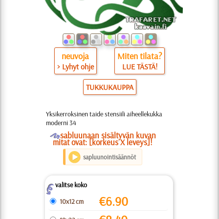
neuvoja
Miten tilata?
> Lyhyt ohje
LUE TÄSTÄ!
TUKKUKAUPPA
Yksikerroksinen taide stensiili aiheellekukka
moderni 34
O
sabluunaan sisältyvän kuvan
mitat ovat: [korkeus X leveys]!
sapluunointisäännöt
valitse koko
Z
€
6.90
10x12 cm