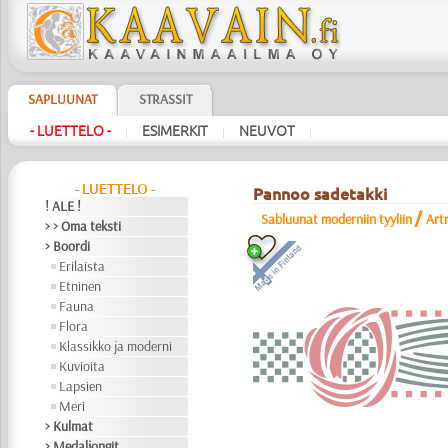
SAPLUUNAT
STRASSIT
- LUETTELO -
ESIMERKIT
NEUVOT
|
|
|
- LUETTELO -
Pannoo sadetakki
! ALE !
/
Sabluunat moderniin tyyliin
Art
> > Oma teksti
> Boordi
Erilaista
Etninen
Fauna
Flora
Klassikko ja moderni
Kuvioita
Lapsien
Meri
> Kulmat
> Medaljongit