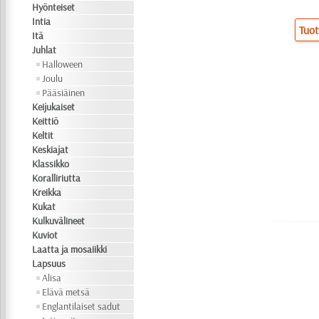
Hyönteiset
Intia
Tuot
Itä
Juhlat
Halloween
Joulu
Pääsiäinen
Keijukaiset
Keittiö
Keltit
Keskiajat
Klassikko
Koralliriutta
Kreikka
Kukat
Kulkuvälineet
Kuviot
Laatta ja mosaiikki
Lapsuus
Alisa
Elävä metsä
Englantilaiset sadut