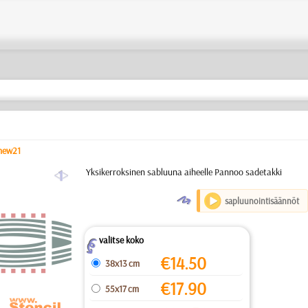
new21
a
Yksikerroksinen sabluuna aiheelle Pannoo sadetakki
O
sapluunointisäännöt
valitse koko
Z
€
14.50
38x13 cm
€
17.90
55x17 cm