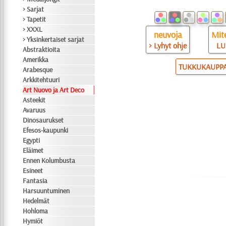
> Sarjat
> Tapetit
> XXXL
neuvoja
Mite
> Yksinkertaiset sarjat
> Lyhyt ohje
LU
Abstraktioita
Amerikka
TUKKUKAUPP
Arabesque
Arkkitehtuuri
Art Nuovo ja Art Deco
Asteekit
Avaruus
Dinosaurukset
Efesos-kaupunki
Egypti
Eläimet
Ennen Kolumbusta
Esineet
Fantasia
Harsuuntuminen
Hedelmät
Hohloma
Hymiöt