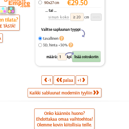
€
29.50
90x27 cm
... tai ...
sinun koko
cm
n tilata?
E TÄSTÄ!
Valitse sapluunan tyyppi
Y
A
tavallinen
3D, hinta +30%
X
määrä:
kpl.
-1
palaa
+1
Kaikki sabluunat moderniin tyyliin
Onko käännös huono?
Ehdottakaa omaa vaihtoehtoa!
Olemme kovin kiitollisia teille.