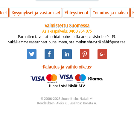
teet
Kysymykset ja vastaukset
Yhteystiedot
Toimitus ja maksu
Valmistettu Suomessa
Asiakaspalvelu: 0400 764 075
Parhaiten tavoitat meidät puhelimella arkipäivisin klo 9 - 15.
Mikäli emme vastanneet puhelimeen, ota meihin yhteyttä sähköpostitse.
•Palautus ja vaihto oikeus•
Hinnat sisältävät ALV
© 2006-2025 Suunnittelu: Natali M.
Koodauksen: Aleks K.; Sisältöä: Konsta A.