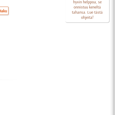
hyvin helppoa, se
onnistuu keneltä
Haku
tahansa. Lue tästä
ohjeita!