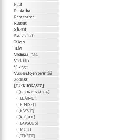
Puut
Puutarha
Renessanssi
Ruusut
Siluetit
Slaavilaiset
Taivas
Talvi
Vesimaailmaa
Viidakko
Viikingit
Vuosisatojen perintöä
Zodiakki
[TUKKUOSASTO]
[BOORDINAUHA]
[ELÄIMET]
[ETNISET]
[KASVIT]
[KUVIOT]
[LAPSUUS]
[MUUT]
[TEKSTIT]