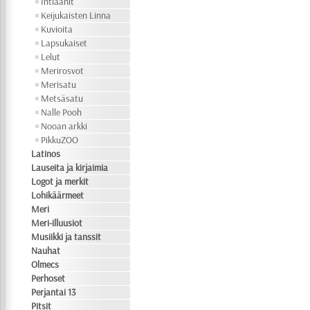
Intiaanit
Keijukaisten Linna
Kuvioita
Lapsukaiset
Lelut
Merirosvot
Merisatu
Metsäsatu
Nalle Pooh
Nooan arkki
PikkuZOO
Latinos
Lauseita ja kirjaimia
Logot ja merkit
Lohikäärmeet
Meri
Meri-illuusiot
Musiikki ja tanssit
Nauhat
Olmecs
Perhoset
Perjantai 13
Pitsit