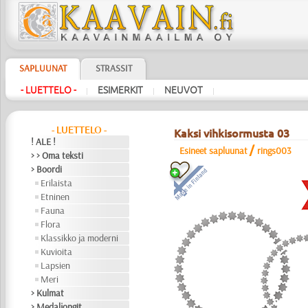
SAPLUUNAT
STRASSIT
- LUETTELO -
ESIMERKIT
NEUVOT
|
|
|
- LUETTELO -
Kaksi vihkisormusta 03
! ALE !
/
Esineet sapluunat
rings003
> > Oma teksti
> Boordi
Erilaista
Etninen
Fauna
Flora
Klassikko ja moderni
Kuvioita
Lapsien
Meri
> Kulmat
> Medaljongit