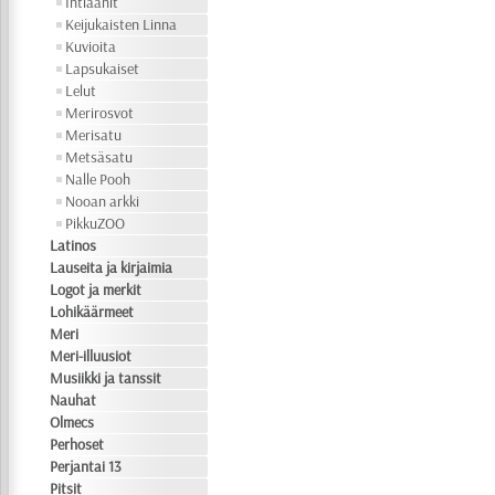
Intiaanit
Keijukaisten Linna
Kuvioita
Lapsukaiset
Lelut
Merirosvot
Merisatu
Metsäsatu
Nalle Pooh
Nooan arkki
PikkuZOO
Latinos
Lauseita ja kirjaimia
Logot ja merkit
Lohikäärmeet
Meri
Meri-illuusiot
Musiikki ja tanssit
Nauhat
Olmecs
Perhoset
Perjantai 13
Pitsit