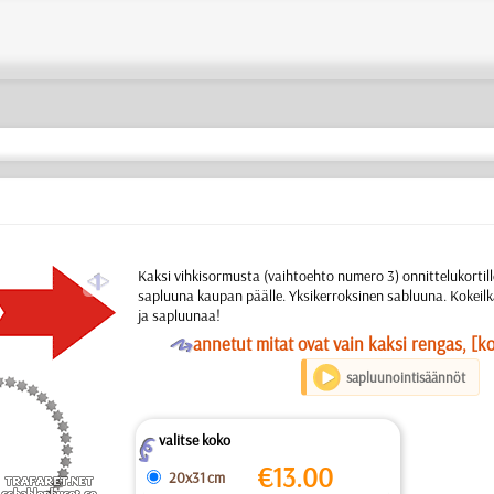
a
Kaksi vihkisormusta (vaihtoehto numero 3) onnittelukortille 
sapluuna kaupan päälle. Yksikerroksinen sabluuna. Kokeil
ja sapluunaa!
O
annetut mitat ovat vain kaksi rengas, [k
sapluunointisäännöt
valitse koko
Z
€
13.00
20x31 cm