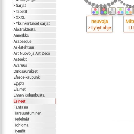
> Sarjat
> Tapetit
> XXXL
neuvoja
Mite
> Yksinkertaiset sarjat
> Lyhyt ohje
LU
Abstraktioita
Amerikka
Arabesque
Arkkitehtuuri
Art Nuovo ja Art Deco
Asteekit
Avaruus
Dinosaurukset
Efesos-kaupunki
Egypti
Eläimet
Ennen Kolumbusta
Esineet
Fantasia
Harsuuntuminen
Hedelmät
Hohloma
Hymiöt