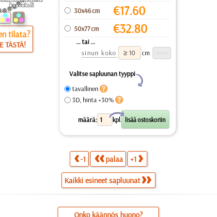
€
17.60
30x46 cm
€
32.80
50x77 cm
n tilata?
... tai ...
E TÄSTÄ!
sinun koko
cm
Valitse sapluunan tyyppi
Y
tavallinen
3D, hinta +30%
X
määrä:
kpl.
-1
palaa
+1
Kaikki esineet sapluunat
Onko käännös huono?