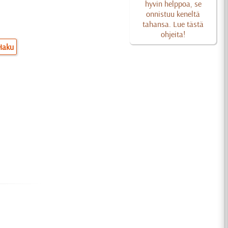
hyvin helppoa, se
onnistuu keneltä
tahansa. Lue tästä
ohjeita!
Haku