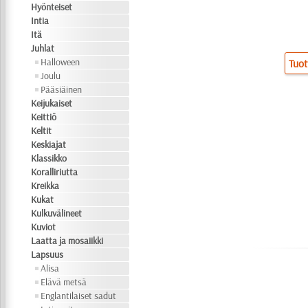
Hyönteiset
Intia
Itä
Juhlat
Halloween
Tuot
Joulu
Pääsiäinen
Keijukaiset
Keittiö
Keltit
Keskiajat
Klassikko
Koralliriutta
Kreikka
Kukat
Kulkuvälineet
Kuviot
Laatta ja mosaiikki
Lapsuus
Alisa
Elävä metsä
Englantilaiset sadut