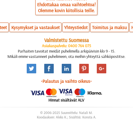
Ehdottakaa omaa vaihtoehtoa!
Olemme kovin kiitollisia teille.
teet
Kysymykset ja vastaukset
Yhteystiedot
Toimitus ja maksu
Valmistettu Suomessa
Asiakaspalvelu: 0400 764 075
Parhaiten tavoitat meidät puhelimella arkipäivisin klo 9 - 15.
Mikäli emme vastanneet puhelimeen, ota meihin yhteyttä sähköpostitse.
•Palautus ja vaihto oikeus•
Hinnat sisältävät ALV
© 2006-2025 Suunnittelu: Natali M.
Koodauksen: Aleks K.; Sisältöä: Konsta A.