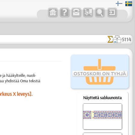
5114
OSTOSKORI ON TYHJÄ
ja hääkylteille, nuoli-
kaa yhdistää Oma tekstiä
orkeus X leveys].
Näytteitä sabluunoista