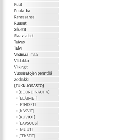
Puut
Puutarha
Renessanssi
Ruusut
Siluetit
Slaavilaiset
Taivas
Talvi
Vesimaailmaa
Viidakko
Viikingit
Vuosisatojen perintöä
Zodiakki
[TUKKUOSASTO]
[BOORDINAUHA]
[ELÄIMET]
[ETNISET]
[KASVIT]
[KUVIOT]
[LAPSUUS]
[MUUT]
[TEKSTIT]