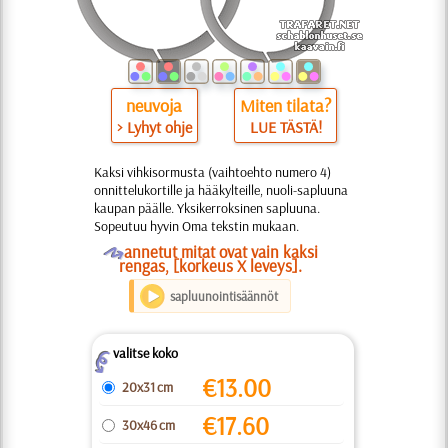
neuvoja
Miten tilata?
> Lyhyt ohje
LUE TÄSTÄ!
Kaksi vihkisormusta (vaihtoehto numero 4)
onnittelukortille ja hääkylteille, nuoli-sapluuna
kaupan päälle. Yksikerroksinen sapluuna.
Sopeutuu hyvin Oma tekstin mukaan.
O
annetut mitat ovat vain kaksi
rengas, [korkeus X leveys].
sapluunointisäännöt
valitse koko
Z
€
13.00
20x31 cm
€
17.60
30x46 cm