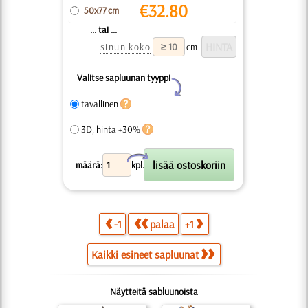
€
32.80
50x77 cm
... tai ...
sinun koko
cm
Valitse sapluunan tyyppi
Y
tavallinen
3D, hinta +30%
X
määrä:
kpl.
-1
palaa
+1
Kaikki esineet sapluunat
Näytteitä sabluunoista