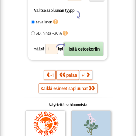
Valitse sapluunan tyyppi
Y
tavallinen
3D, hinta +30%
X
määrä:
kpl.
-1
palaa
+1
Kaikki esineet sapluunat
Näytteitä sabluunoista