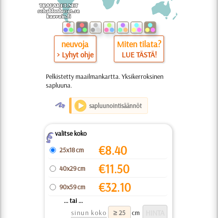
neuvoja
Miten tilata?
> Lyhyt ohje
LUE TÄSTÄ!
Pelkistetty maailmankartta. Yksikerroksinen
sapluuna.
O
sapluunointisäännöt
valitse koko
Z
€
8.40
25x18 cm
€
11.50
40x29 cm
€
32.10
90x59 cm
... tai ...
sinun koko
cm