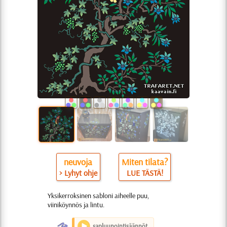
neuvoja
Miten tilata?
> Lyhyt ohje
LUE TÄSTÄ!
Yksikerroksinen sabloni aiheelle puu,
viiniköynnös ja lintu.
O
sapluunointisäännöt