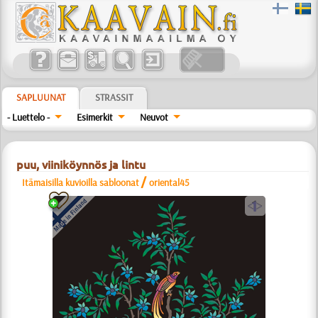
SAPLUUNAT
STRASSIT
- Luettelo -
Esimerkit
Neuvot
puu, viiniköynnös ja lintu
/
Itämaisilla kuvioilla sabloonat
oriental45
a