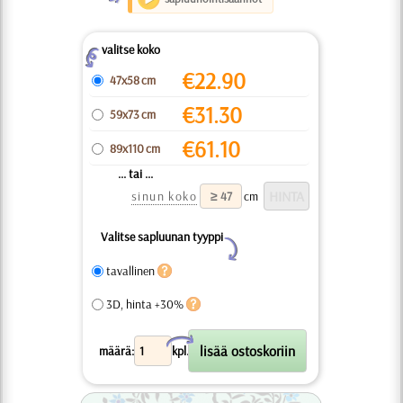
valitse koko
Z
€
22.90
47x58 cm
€
31.30
59x73 cm
€
61.10
89x110 cm
... tai ...
sinun koko
cm
Valitse sapluunan tyyppi
Y
tavallinen
3D, hinta +30%
X
määrä:
kpl.