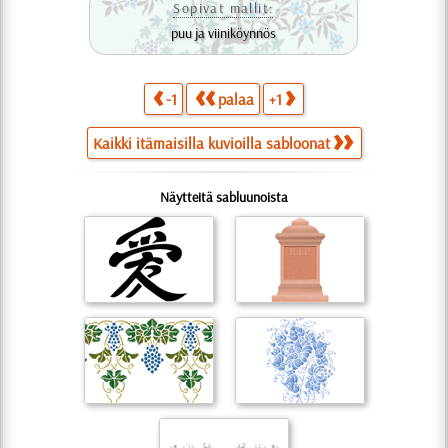
Sopivat mallit:
puu ja viiniköynnös
-1
palaa
+1
Kaikki itämaisilla kuvioilla sabloonat
Näytteitä sabluunoista