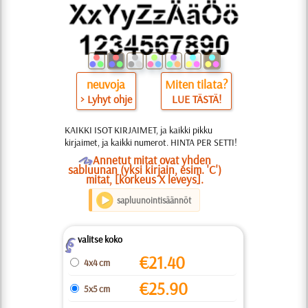
neuvoja
Miten tilata?
> Lyhyt ohje
LUE TÄSTÄ!
KAIKKI ISOT KIRJAIMET, ja kaikki pikku
kirjaimet, ja kaikki numerot. HINTA PER SETTI!
O
Annetut mitat ovat yhden
sabluunan (yksi kirjain, esim. 'C')
mitat, [korkeus X leveys].
sapluunointisäännöt
valitse koko
Z
€
21.40
4x4 cm
€
25.90
5x5 cm