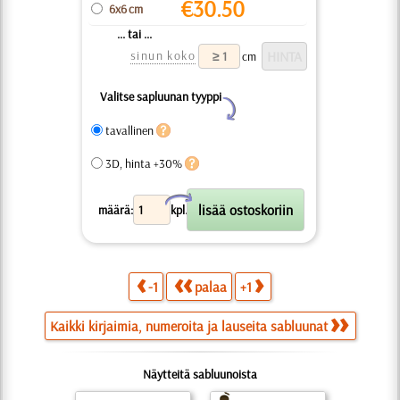
€
30.50
6x6 cm
... tai ...
sinun koko
cm
Valitse sapluunan tyyppi
Y
tavallinen
3D, hinta +30%
X
määrä:
kpl.
-1
palaa
+1
Kaikki kirjaimia, numeroita ja lauseita sabluunat
Näytteitä sabluunoista