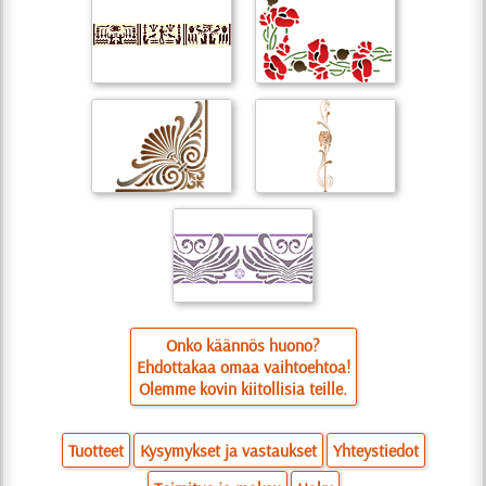
Onko käännös huono?
Ehdottakaa omaa vaihtoehtoa!
Olemme kovin kiitollisia teille.
Tuotteet
Kysymykset ja vastaukset
Yhteystiedot