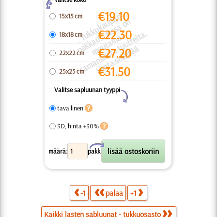
Z
€
19.10
.
T
k
u
k
a
u
a
n
a
k
k
a
u
o
s
s
a
o
m
u
t
a
m
a
s
a
m
a
nl
ai
s
t
a
u
o
t
t
ei
t
Hi
n
t
a
si
s
äl
t
ä
15x15 cm
p
n
€
22.30
k
a.
u
s, j
a
18x18 cm
p
u
t
ä
€
27.20
22x22 cm
€
31.50
25x25 cm
Valitse sapluunan tyyppi
Y
tavallinen
3D, hinta +30%
X
määrä:
pakk.
-1
palaa
+1
Kaikki lasten sabluunat - tukkuosasto