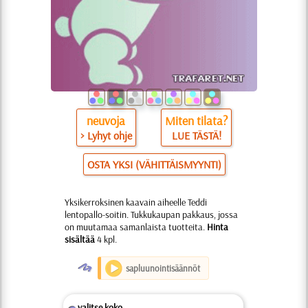
neuvoja
Miten tilata?
> Lyhyt ohje
LUE TÄSTÄ!
OSTA YKSI (VÄHITTÄISMYYNTI)
Yksikerroksinen kaavain aiheelle Teddi
lentopallo-soitin. Tukkukaupan pakkaus, jossa
on muutamaa samanlaista tuotteita.
Hinta
sisältää
4 kpl.
O
sapluunointisäännöt
valitse koko