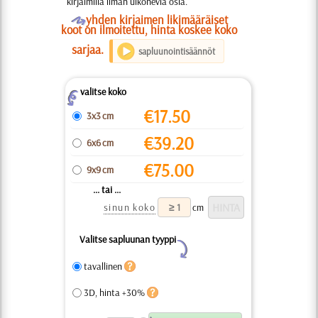
kirjaimilla ilman ulkonevia osia.
O
yhden kirjaimen likimääräiset
koot on ilmoitettu, hinta koskee koko
sarjaa.
sapluunointisäännöt
valitse koko
Z
€
17.50
3x3 cm
€
39.20
6x6 cm
€
75.00
9x9 cm
... tai ...
sinun koko
cm
Valitse sapluunan tyyppi
Y
tavallinen
3D, hinta +30%