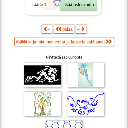
X
määrä:
kpl.
-1
palaa
+1
Kaikki kirjaimia, numeroita ja lauseita sabluunat
Näytteitä sabluunoista