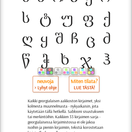
neuvoja
Miten tilata?
> Lyhyt ohje
LUE TÄSTÄ!
Kaikki georgialaisen aakkoston kirjaimet, yksi
kolmesta muunnelmasta - nykyaikaisin, jota
käytetään tällä hetkellä. Sablooni sisustukseen
tai merkintöihin. Kaikkien 33 kirjaimen sarja -
georgialaisessa kirjaimistossa ei ole jakoa
isoihin ja pieniin kirjaimiin, tekstiä korostetaan