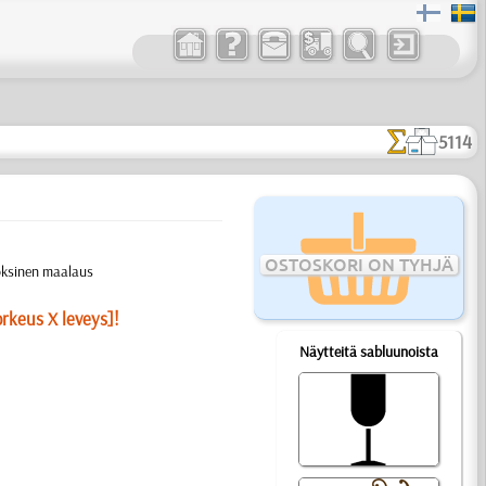
5114
OSTOSKORI ON TYHJÄ
roksinen maalaus
orkeus X leveys]!
Näytteitä sabluunoista