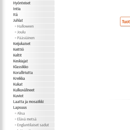
Hyönteiset
Intia
Itä
Juhlat
Tuot
Halloween
Joulu
Pääsiäinen
Keijukaiset
Keittiö
Keltit
Keskiajat
Klassikko
Koralliriutta
Kreikka
Kukat
Kulkuvälineet
Kuviot
Laatta ja mosaiikki
Lapsuus
Alisa
Elävä metsä
Englantilaiset sadut