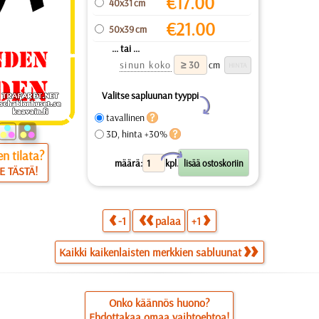
€
17.00
40x31 cm
€
21.00
50x39 cm
... tai ...
sinun koko
cm
Valitse sapluunan tyyppi
Y
tavallinen
3D, hinta +30%
n tilata?
X
määrä:
kpl.
E TÄSTÄ!
-1
palaa
+1
Kaikki kaikenlaisten merkkien sabluunat
Onko käännös huono?
Ehdottakaa omaa vaihtoehtoa!