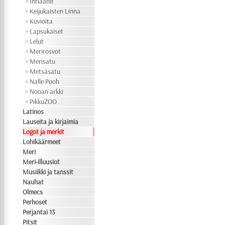
Intiaanit
Keijukaisten Linna
Kuvioita
Lapsukaiset
Lelut
Merirosvot
Merisatu
Metsäsatu
Nalle Pooh
Nooan arkki
PikkuZOO
Latinos
Lauseita ja kirjaimia
Logot ja merkit
Lohikäärmeet
Meri
Meri-illuusiot
Musiikki ja tanssit
Nauhat
Olmecs
Perhoset
Perjantai 13
Pitsit