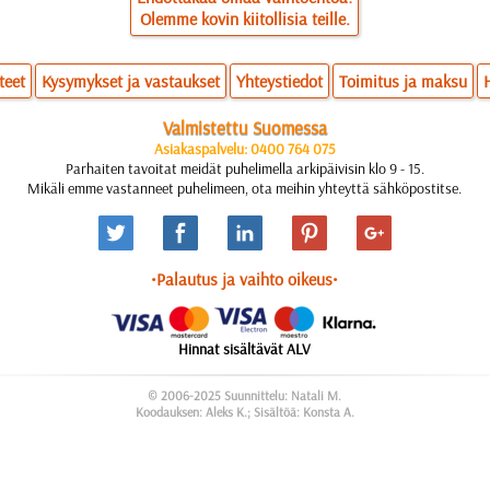
Olemme kovin kiitollisia teille.
teet
Kysymykset ja vastaukset
Yhteystiedot
Toimitus ja maksu
Valmistettu Suomessa
Asiakaspalvelu: 0400 764 075
Parhaiten tavoitat meidät puhelimella arkipäivisin klo 9 - 15.
Mikäli emme vastanneet puhelimeen, ota meihin yhteyttä sähköpostitse.
•Palautus ja vaihto oikeus•
Hinnat sisältävät ALV
© 2006-2025 Suunnittelu: Natali M.
Koodauksen: Aleks K.; Sisältöä: Konsta A.