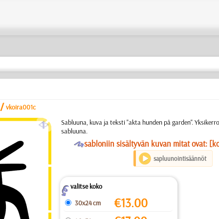
/
vkoira001c
a
Sabluuna, kuva ja teksti "akta hunden på garden". Yksiker
sabluuna.
O
sabloniin sisältyvän kuvan mitat ovat: [k
sapluunointisäännöt
valitse koko
Z
€
13.00
30x24 cm