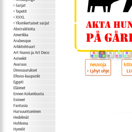
> Sarjat
> Tapetit
> XXXL
> Yksinkertaiset sarjat
Abstraktioita
Amerikka
Arabesque
Arkkitehtuuri
Art Nuovo ja Art Deco
Asteekit
neuvoja
Mite
Avaruus
Dinosaurukset
> Lyhyt ohje
LU
Efesos-kaupunki
Egypti
Eläimet
Ennen Kolumbusta
Esineet
Fantasia
Harsuuntuminen
Hedelmät
Hohloma
Hymiöt