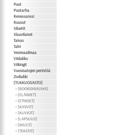
Puut
Puutarha
Renessanssi
Ruusut
Siluetit
Slaavilaiset
Taivas
Talvi
Vesimaailmaa
Viidakko
Viikingit
Vuosisatojen perintöä
Zodiakki
[TUKKUOSASTO]
[BOORDINAUHA]
[ELÄIMET]
[ETNISET]
[KASVIT]
[KUVIOT]
[LAPSUUS]
[MUUT]
[TEKSTIT]