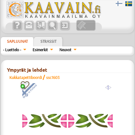
SAPLUUNAT
STRASSIT
- Luettelo -
Esimerkit
Neuvot
Ympyrät ja lehdet
/
Kukkatapettiboordi
ssc1603
a