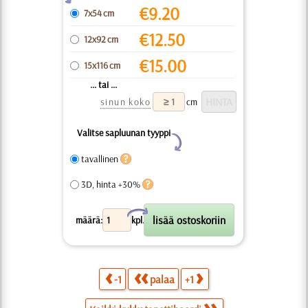
€
9.20
7x54 cm
€
12.50
12x92 cm
€
15.00
15x116 cm
... tai ...
sinun koko
cm
Valitse sapluunan tyyppi
Y
tavallinen
3D, hinta +30%
X
määrä:
kpl.
-1
palaa
+1