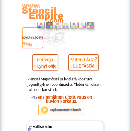
neuvoja
Miten tilata?
> Lyhyt ohje
LUE TÄSTÄ!
Pienistä ympyröistä ja lehdistä koostuva
jugendtyylinen boordinauha. Yhden kerroksen
sablooni koristeeksi.
O
ensimmäinen ulottuvuus on
kuvion korkeus.
sapluunointisäännöt
valitse koko
Z