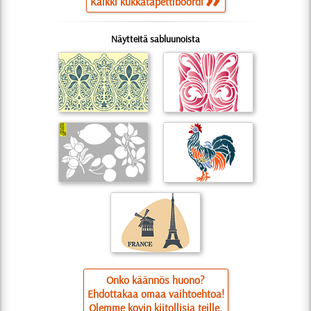
Kaikki kukkatapettiboordi
Näytteitä sabluunoista
Onko käännös huono?
Ehdottakaa omaa vaihtoehtoa!
Olemme kovin kiitollisia teille.