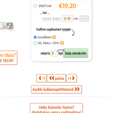
€
19.20
20x71 cm
... tai ...
sinun koko
cm
Valitse sapluunan tyyppi
Y
tavallinen
3D, hinta +30%
X
määrä:
kpl.
n tilata?
E TÄSTÄ!
-1
palaa
+1
Kaikki kukkatapettiboordi
Onko käännös huono?
Ehdottakaa omaa vaihtoehtoa!