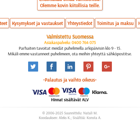
Olemme kovin kiitollisia teille.
teet
Kysymykset ja vastaukset
Yhteystiedot
Toimitus ja maksu
Valmistettu Suomessa
Asiakaspalvelu: 0400 764 075
Parhaiten tavoitat meidät puhelimella arkipäivisin klo 9 - 15.
Mikäli emme vastanneet puhelimeen, ota meihin yhteyttä sähköpostitse.
•Palautus ja vaihto oikeus•
Hinnat sisältävät ALV
© 2006-2025 Suunnittelu: Natali M.
Koodauksen: Aleks K.; Sisältöä: Konsta A.