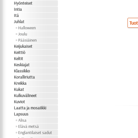
Hyönteiset
Intia
Itä
Juhlat
Tuot
Halloween
Joulu
Pääsiäinen
Keijukaiset
Keittiö
Keltit
Keskiajat
Klassikko
Koralliriutta
Kreikka
Kukat
Kulkuvälineet
Kuviot
Laatta ja mosaiikki
Lapsuus
Alisa
Elävä metsä
Englantilaiset sadut