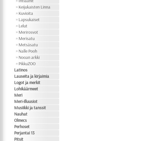
Intiaanit
Keijukaisten Linna
Kuvioita
Lapsukaiset
Lelut
Merirosvot
Merisatu
Metsäsatu
Nalle Pooh
Nooan arkki
PikkuZOO
Latinos
Lauseita ja kirjaimia
Logot ja merkit
Lohikäärmeet
Meri
Meri-illuusiot
Musiikki ja tanssit
Nauhat
Olmecs
Perhoset
Perjantai 13
Pitsit