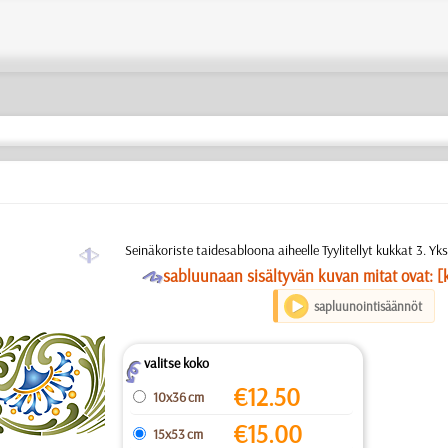
a
Seinäkoriste taidesabloona aiheelle Tyylitellyt kukkat 3. Yk
O
sabluunaan sisältyvän kuvan mitat ovat: [
sapluunointisäännöt
valitse koko
Z
€
12.50
10x36 cm
€
15.00
15x53 cm