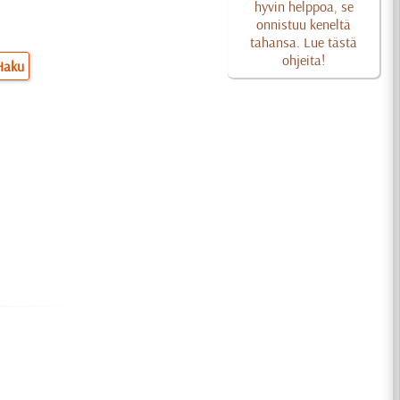
hyvin helppoa, se
onnistuu keneltä
tahansa. Lue tästä
ohjeita!
Haku