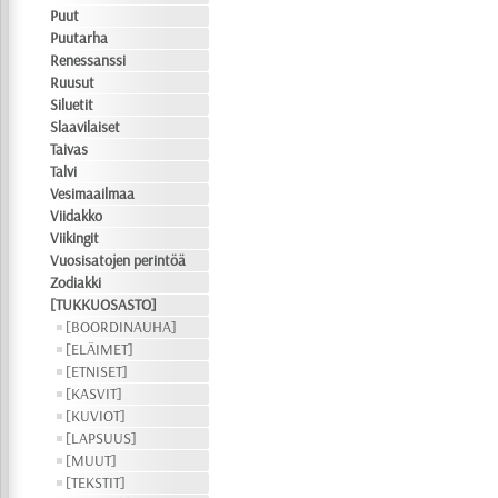
Puut
Puutarha
Renessanssi
Ruusut
Siluetit
Slaavilaiset
Taivas
Talvi
Vesimaailmaa
Viidakko
Viikingit
Vuosisatojen perintöä
Zodiakki
[TUKKUOSASTO]
[BOORDINAUHA]
[ELÄIMET]
[ETNISET]
[KASVIT]
[KUVIOT]
[LAPSUUS]
[MUUT]
[TEKSTIT]