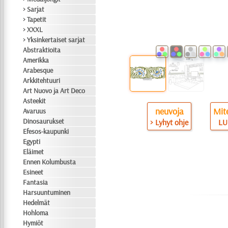
> Sarjat
> Tapetit
> XXXL
> Yksinkertaiset sarjat
Abstraktioita
Amerikka
Arabesque
Arkkitehtuuri
Art Nuovo ja Art Deco
Asteekit
neuvoja
Mite
Avaruus
Dinosaurukset
> Lyhyt ohje
LU
Efesos-kaupunki
Egypti
Eläimet
Ennen Kolumbusta
Esineet
Fantasia
Harsuuntuminen
Hedelmät
Hohloma
Hymiöt