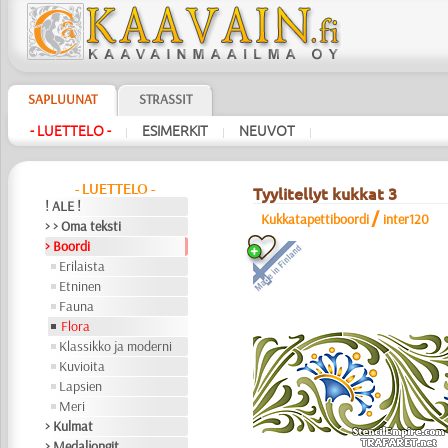
SAPLUUNAT
STRASSIT
- LUETTELO -
ESIMERKIT
NEUVOT
|
|
|
- LUETTELO -
Tyylitellyt kukkat 3
! ALE !
/
Kukkatapettiboordi
inter120
> > Oma teksti
> Boordi
Erilaista
Etninen
Fauna
Flora
Klassikko ja moderni
Kuvioita
Lapsien
Meri
> Kulmat
> Medaljongit