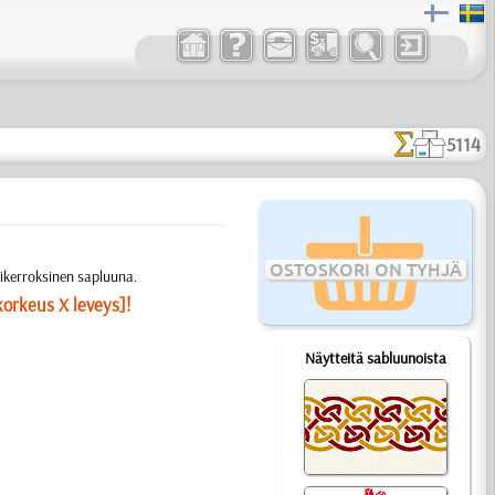
5114
OSTOSKORI ON TYHJÄ
sikerroksinen sapluuna.
korkeus X leveys]!
Näytteitä sabluunoista