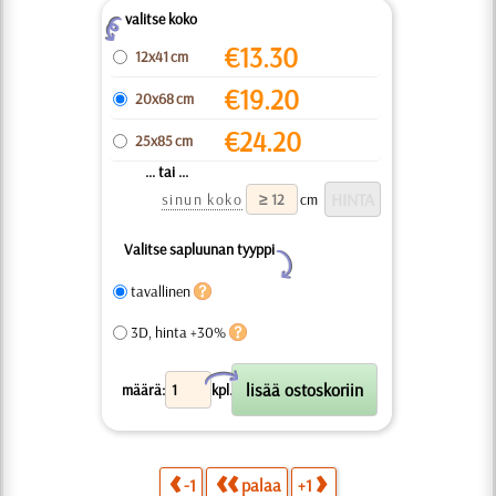
valitse koko
Z
€
13.30
12x41 cm
€
19.20
20x68 cm
€
24.20
25x85 cm
... tai ...
sinun koko
cm
Valitse sapluunan tyyppi
Y
tavallinen
3D, hinta +30%
X
määrä:
kpl.
-1
palaa
+1