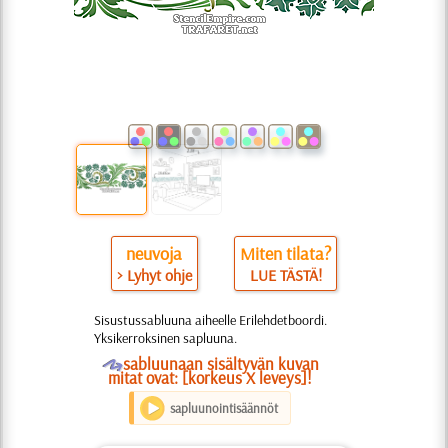
neuvoja
Miten tilata?
> Lyhyt ohje
LUE TÄSTÄ!
Sisustussabluuna aiheelle Erilehdetboordi.
Yksikerroksinen sapluuna.
O
sabluunaan sisältyvän kuvan
mitat ovat: [korkeus X leveys]!
sapluunointisäännöt