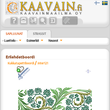
SAPLUUNAT
STRASSIT
- Luettelo -
Esimerkit
Neuvot
Erilehdetboordi
/
Kukkatapettiboordi
inter121
a