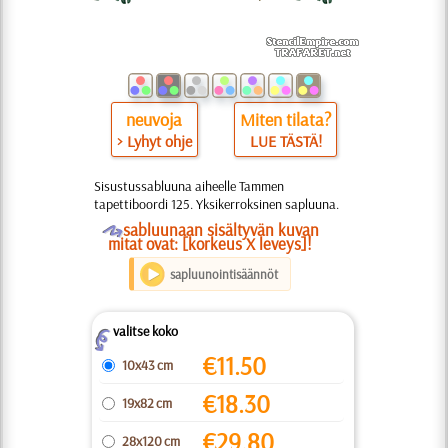
neuvoja
Miten tilata?
> Lyhyt ohje
LUE TÄSTÄ!
Sisustussabluuna aiheelle Tammen
tapettiboordi 125. Yksikerroksinen sapluuna.
O
sabluunaan sisältyvän kuvan
mitat ovat: [korkeus X leveys]!
sapluunointisäännöt
valitse koko
Z
€
11.50
10x43 cm
€
18.30
19x82 cm
€
29.80
28x120 cm