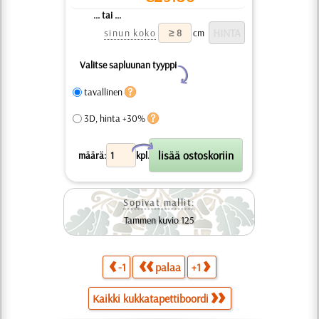
... tai ...
sinun koko
cm
Valitse sapluunan tyyppi
Y
tavallinen
3D, hinta +30%
X
määrä:
kpl.
Sopivat mallit:
Tammen kuvio 125
-1
palaa
+1
Kaikki kukkatapettiboordi