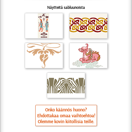
Näytteitä sabluunoista
Onko käännös huono?
Ehdottakaa omaa vaihtoehtoa!
Olemme kovin kiitollisia teille.