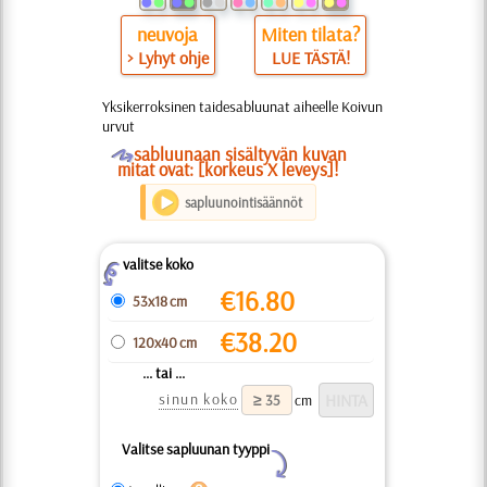
neuvoja
Miten tilata?
> Lyhyt ohje
LUE TÄSTÄ!
Yksikerroksinen taidesabluunat aiheelle Koivun
urvut
O
sabluunaan sisältyvän kuvan
mitat ovat: [korkeus X leveys]!
sapluunointisäännöt
valitse koko
Z
€
16.80
53x18 cm
€
38.20
120x40 cm
... tai ...
sinun koko
cm
Valitse sapluunan tyyppi
Y