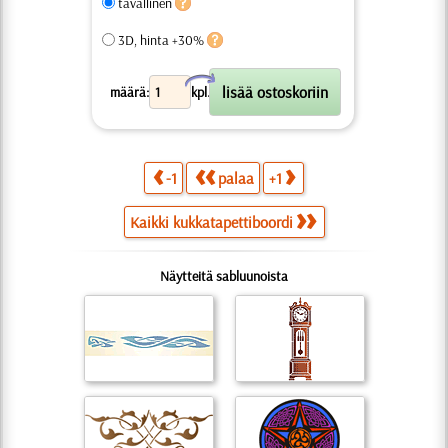
tavallinen
3D, hinta +30%
X
määrä:
kpl.
-1
palaa
+1
Kaikki kukkatapettiboordi
Näytteitä sabluunoista