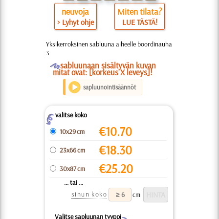
neuvoja
Miten tilata?
> Lyhyt ohje
LUE TÄSTÄ!
Yksikerroksinen sabluuna aiheelle boordinauha
3
O
sabluunaan sisältyvän kuvan
mitat ovat: [korkeus X leveys]!
sapluunointisäännöt
valitse koko
Z
€
10.70
10x29 cm
€
18.30
23x66 cm
€
25.20
30x87 cm
... tai ...
sinun koko
cm
Valitse sapluunan tyyppi