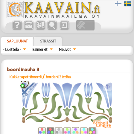
SAPLUUNAT
STRASSIT
- Luettelo -
Esimerkit
Neuvot
boordinauha 3
/
Kukkatapettiboordi
border031cdha
a