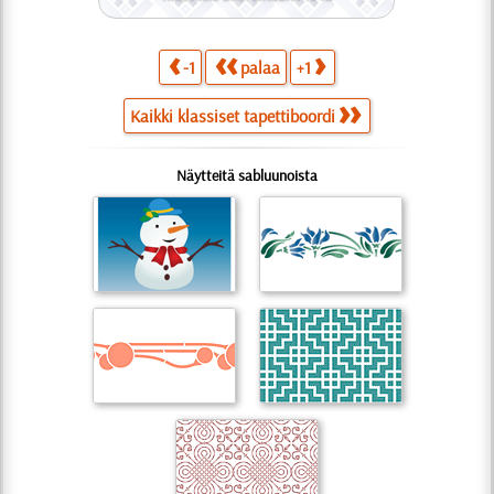
-1
palaa
+1
Kaikki klassiset tapettiboordi
Näytteitä sabluunoista