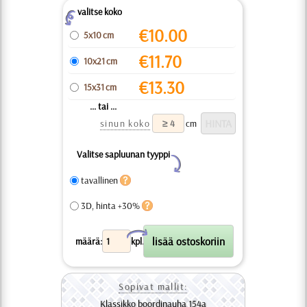
valitse koko
Z
€
10.00
5x10 cm
€
11.70
10x21 cm
€
13.30
15x31 cm
... tai ...
sinun koko
cm
Valitse sapluunan tyyppi
Y
tavallinen
3D, hinta +30%
X
määrä:
kpl.
Sopivat mallit:
Klassikko boordinauha 154a