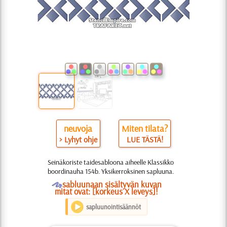
neuvoja
Miten tilata?
> Lyhyt ohje
LUE TÄSTÄ!
Seinäkoriste taidesabloona aiheelle Klassikko
boordinauha 154b. Yksikerroksinen sapluuna.
O
sabluunaan sisältyvän kuvan
mitat ovat: [korkeus X leveys]!
sapluunointisäännöt