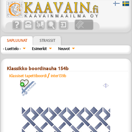
SAPLUUNAT
STRASSIT
- Luettelo -
Esimerkit
Neuvot
Klassikko boordinauha 154b
/
Klassiset tapettiboordi
inter139b
a