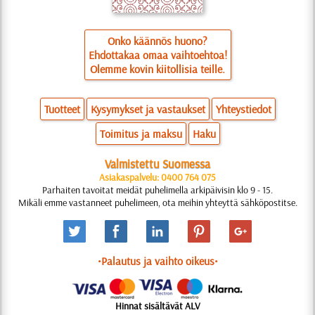
Onko käännös huono?
Ehdottakaa omaa vaihtoehtoa!
Olemme kovin kiitollisia teille.
Tuotteet
Kysymykset ja vastaukset
Yhteystiedot
Toimitus ja maksu
Haku
Valmistettu Suomessa
Asiakaspalvelu: 0400 764 075
Parhaiten tavoitat meidät puhelimella arkipäivisin klo 9 - 15.
Mikäli emme vastanneet puhelimeen, ota meihin yhteyttä sähköpostitse.
•Palautus ja vaihto oikeus•
Hinnat sisältävät ALV