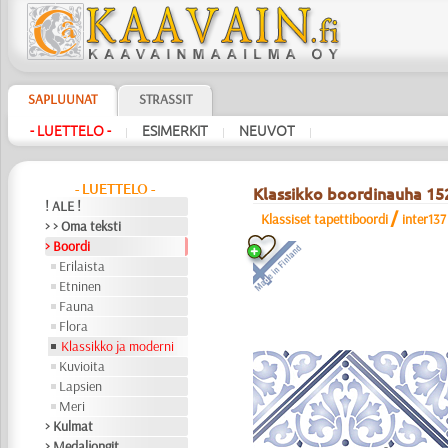
SAPLUUNAT
STRASSIT
- LUETTELO -
ESIMERKIT
NEUVOT
|
|
|
- LUETTELO -
Klassikko boordinauha 15
! ALE !
/
Klassiset tapettiboordi
inter137
> > Oma teksti
> Boordi
Erilaista
Etninen
Fauna
Flora
Klassikko ja moderni
Kuvioita
Lapsien
Meri
> Kulmat
> Medaljongit