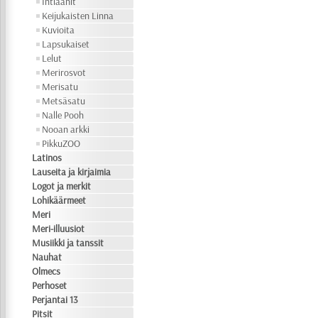
Intiaanit
Keijukaisten Linna
Kuvioita
Lapsukaiset
Lelut
Merirosvot
Merisatu
Metsäsatu
Nalle Pooh
Nooan arkki
PikkuZOO
Latinos
Lauseita ja kirjaimia
Logot ja merkit
Lohikäärmeet
Meri
Meri-illuusiot
Musiikki ja tanssit
Nauhat
Olmecs
Perhoset
Perjantai 13
Pitsit