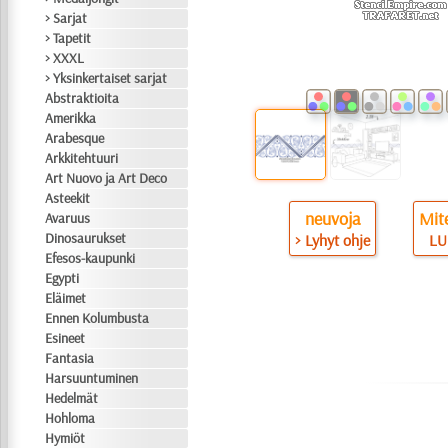
> Sarjat
> Tapetit
> XXXL
> Yksinkertaiset sarjat
Abstraktioita
Amerikka
Arabesque
Arkkitehtuuri
Art Nuovo ja Art Deco
Asteekit
neuvoja
Mite
Avaruus
Dinosaurukset
> Lyhyt ohje
LU
Efesos-kaupunki
Egypti
Eläimet
Ennen Kolumbusta
Esineet
Fantasia
Harsuuntuminen
Hedelmät
Hohloma
Hymiöt