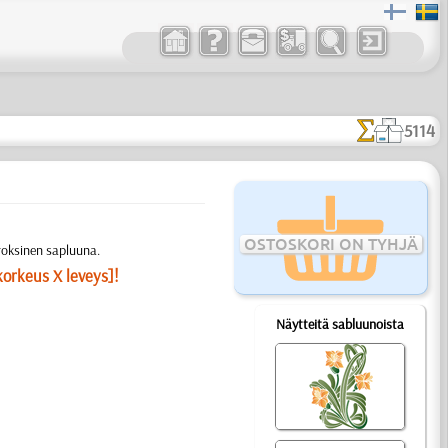
5114
OSTOSKORI ON TYHJÄ
roksinen sapluuna.
korkeus X leveys]!
Näytteitä sabluunoista