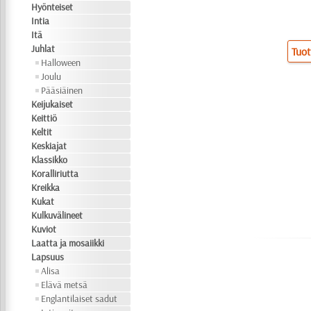
Hyönteiset
Intia
Itä
Juhlat
Tuot
Halloween
Joulu
Pääsiäinen
Keijukaiset
Keittiö
Keltit
Keskiajat
Klassikko
Koralliriutta
Kreikka
Kukat
Kulkuvälineet
Kuviot
Laatta ja mosaiikki
Lapsuus
Alisa
Elävä metsä
Englantilaiset sadut