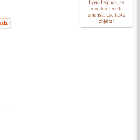
hyvin helppoa, se
onnistuu keneltä
tahansa. Lue tästä
ohjeita!
Haku