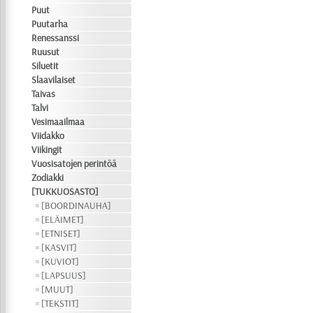
Puut
Puutarha
Renessanssi
Ruusut
Siluetit
Slaavilaiset
Taivas
Talvi
Vesimaailmaa
Viidakko
Viikingit
Vuosisatojen perintöä
Zodiakki
[TUKKUOSASTO]
[BOORDINAUHA]
[ELÄIMET]
[ETNISET]
[KASVIT]
[KUVIOT]
[LAPSUUS]
[MUUT]
[TEKSTIT]