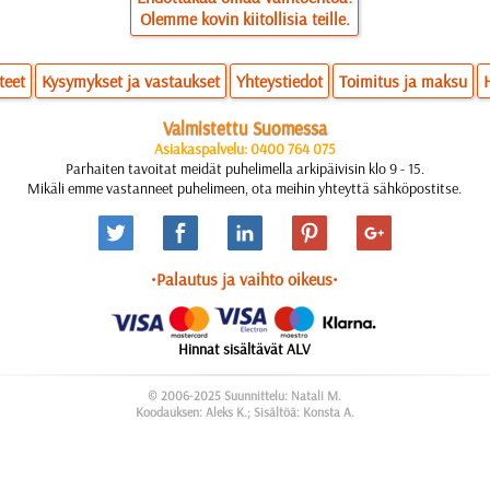
Olemme kovin kiitollisia teille.
teet
Kysymykset ja vastaukset
Yhteystiedot
Toimitus ja maksu
Valmistettu Suomessa
Asiakaspalvelu: 0400 764 075
Parhaiten tavoitat meidät puhelimella arkipäivisin klo 9 - 15.
Mikäli emme vastanneet puhelimeen, ota meihin yhteyttä sähköpostitse.
•Palautus ja vaihto oikeus•
Hinnat sisältävät ALV
© 2006-2025 Suunnittelu: Natali M.
Koodauksen: Aleks K.; Sisältöä: Konsta A.