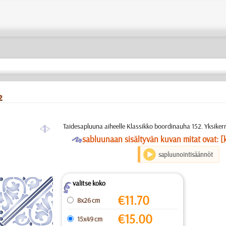
2
a
Taidesapluuna aiheelle Klassikko boordinauha 152. Yksiker
O
sabluunaan sisältyvän kuvan mitat ovat: [
sapluunointisäännöt
valitse koko
Z
€
11.70
8x26 cm
€
15.00
15x49 cm