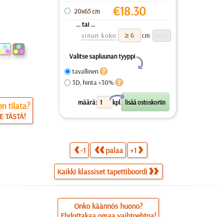
€
18.30
20x65 cm
... tai ...
sinun koko
cm
Valitse sapluunan tyyppi
Y
tavallinen
3D, hinta +30%
X
määrä:
kpl.
n tilata?
E TÄSTÄ!
-1
palaa
+1
Kaikki klassiset tapettiboordi
Onko käännös huono?
Ehdottakaa omaa vaihtoehtoa!