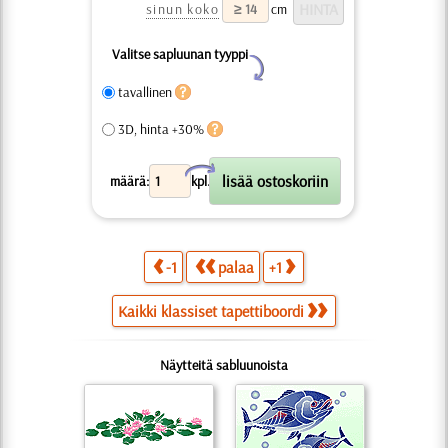
sinun koko
cm
Valitse sapluunan tyyppi
Y
tavallinen
3D, hinta +30%
X
määrä:
kpl.
-1
palaa
+1
Kaikki klassiset tapettiboordi
Näytteitä sabluunoista