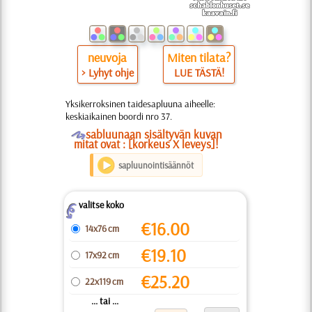
neuvoja
Miten tilata?
> Lyhyt ohje
LUE TÄSTÄ!
Yksikerroksinen taidesapluuna aiheelle:
keskiaikainen boordi nro 37.
O
sabluunaan sisältyvän kuvan
mitat ovat : [korkeus X leveys]!
sapluunointisäännöt
valitse koko
Z
€
16.00
14x76 cm
€
19.10
17x92 cm
€
25.20
22x119 cm
... tai ...