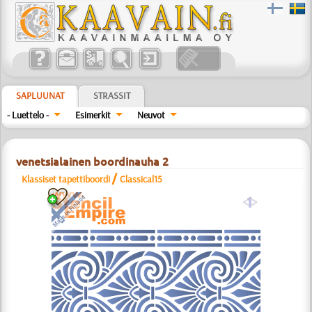
SAPLUUNAT
STRASSIT
- Luettelo -
Esimerkit
Neuvot
venetsialainen boordinauha 2
/
Klassiset tapettiboordi
Classical15
a