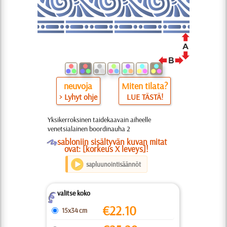
neuvoja
Miten tilata?
> Lyhyt ohje
LUE TÄSTÄ!
Yksikerroksinen taidekaavain aiheelle
venetsialainen boordinauha 2
O
sabloniin sisältyvän kuvan mitat
ovat: [korkeus X leveys]!
sapluunointisäännöt
valitse koko
Z
€
22.10
15x34 cm