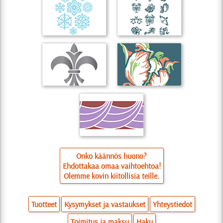
Onko käännös huono?
Ehdottakaa omaa vaihtoehtoa!
Olemme kovin kiitollisia teille.
Tuotteet
Kysymykset ja vastaukset
Yhteystiedot
Toimitus ja maksu
Haku