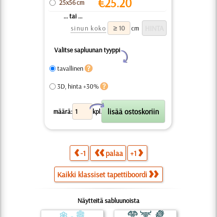
€
25.20
25x56 cm
... tai ...
sinun koko
cm
Valitse sapluunan tyyppi
Y
tavallinen
3D, hinta +30%
X
määrä:
kpl.
-1
palaa
+1
Kaikki klassiset tapettiboordi
Näytteitä sabluunoista