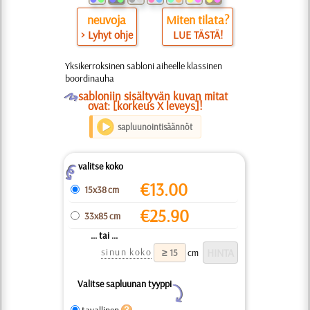
neuvoja
Miten tilata?
> Lyhyt ohje
LUE TÄSTÄ!
Yksikerroksinen sabloni aiheelle klassinen
boordinauha
O
sabloniin sisältyvän kuvan mitat
ovat: [korkeus X leveys]!
sapluunointisäännöt
valitse koko
Z
€
13.00
15x38 cm
€
25.90
33x85 cm
... tai ...
sinun koko
cm
Valitse sapluunan tyyppi
Y
tavallinen