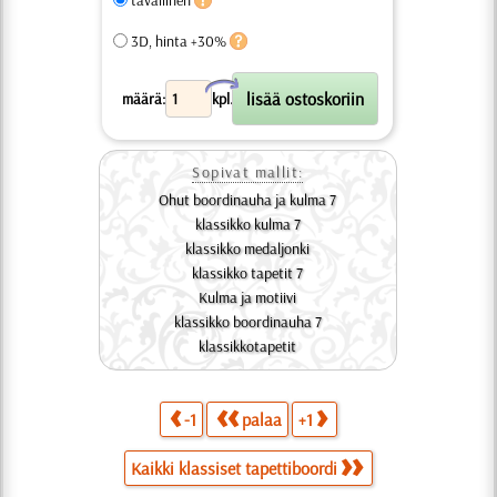
3D, hinta +30%
X
määrä:
kpl.
Sopivat mallit:
Ohut boordinauha ja kulma 7
klassikko kulma 7
klassikko medaljonki
klassikko tapetit 7
Kulma ja motiivi
klassikko boordinauha 7
klassikkotapetit
-1
palaa
+1
Kaikki klassiset tapettiboordi