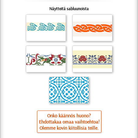
Näytteitä sabluunoista
Onko käännös huono?
Ehdottakaa omaa vaihtoehtoa!
Olemme kovin kiitollisia teille.