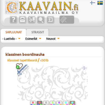
SAPLUUNAT
STRASSIT
- Luettelo -
Esimerkit
Neuvot
klassinen boordinauha
/
Klassiset tapettiboordi
c001b
a