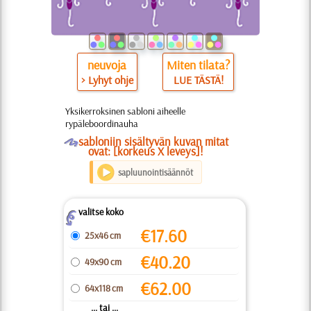
neuvoja
Miten tilata?
> Lyhyt ohje
LUE TÄSTÄ!
Yksikerroksinen sabloni aiheelle
rypäleboordinauha
O
sabloniin sisältyvän kuvan mitat
ovat: [korkeus X leveys]!
sapluunointisäännöt
valitse koko
Z
€
17.60
25x46 cm
€
40.20
49x90 cm
€
62.00
64x118 cm
... tai ...