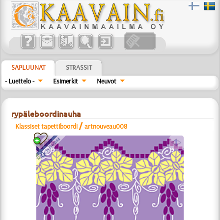
SAPLUUNAT
STRASSIT
- Luettelo -
Esimerkit
Neuvot
rypäleboordinauha
/
Klassiset tapettiboordi
artnouveau008
a