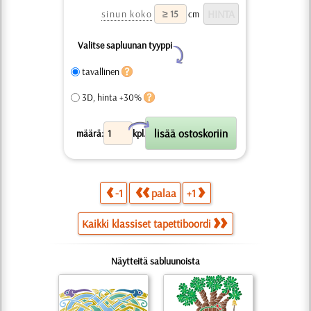
sinun koko
cm
Valitse sapluunan tyyppi
Y
tavallinen
3D, hinta +30%
X
määrä:
kpl.
-1
palaa
+1
Kaikki klassiset tapettiboordi
Näytteitä sabluunoista