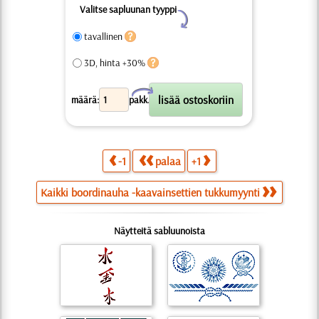
Valitse sapluunan tyyppi
Y
tavallinen
3D, hinta +30%
X
määrä:
pakk.
-1
palaa
+1
Kaikki boordinauha -kaavainsettien tukkumyynti
Näytteitä sabluunoista