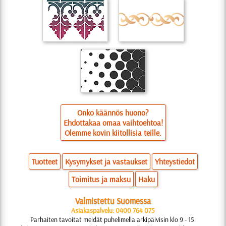
Onko käännös huono?
Ehdottakaa omaa vaihtoehtoa!
Olemme kovin kiitollisia teille.
Tuotteet
Kysymykset ja vastaukset
Yhteystiedot
Toimitus ja maksu
Haku
Valmistettu Suomessa
Asiakaspalvelu: 0400 764 075
Parhaiten tavoitat meidät puhelimella arkipäivisin klo 9 - 15.