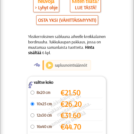
neuvoja
Miten tilata?
> Lyhyt ohje
LUE TÄSTÄ!
OSTA YKSI (VÄHITTÄISMYYNTI)
Yksikerroksinen sabluuna aiheelle kreikkalainen
bordinauha. Tukkukaupan pakkaus, jossa on
muutamaa samanlaista tuotteita.
Hinta
sisältää
6 kpl.
O
sapluunointisäännöt
valitse koko
Z
€
21.50
.
T
k
u
k
a
u
a
n
a
k
k
a
u
o
s
s
a
o
m
u
t
a
m
a
s
a
m
a
nl
ai
s
t
a
u
o
t
t
ei
t
Hi
n
t
a
si
s
äl
t
ä
8x20 cm
p
n
€
26.20
k
a.
u
s, j
a
10x25 cm
p
u
t
ä
€
31.60
12x30 cm
€
44.70
16x40 cm