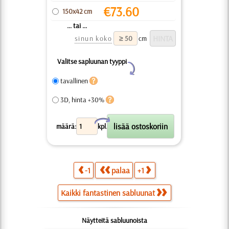
€
73.60
150x42 cm
... tai ...
sinun koko
cm
Valitse sapluunan tyyppi
Y
tavallinen
3D, hinta +30%
X
määrä:
kpl.
-1
palaa
+1
Kaikki fantastinen sabluunat
Näytteitä sabluunoista