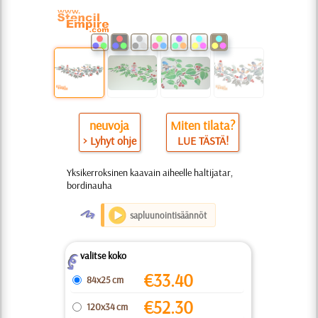
neuvoja
Miten tilata?
> Lyhyt ohje
LUE TÄSTÄ!
Yksikerroksinen kaavain aiheelle haltijatar,
bordinauha
O
sapluunointisäännöt
valitse koko
Z
€
33.40
84x25 cm
€
52.30
120x34 cm