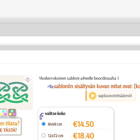
a
Yksikerroksinen sabloni aiheelle boordinauha 1
O
sabloniin sisältyvän kuvan mitat ovat: [k
sapluunointisäännöt
valitse koko
Z
€
14.50
n tilata?
8x48 cm
E TÄSTÄ!
€
18.40
12x72 cm