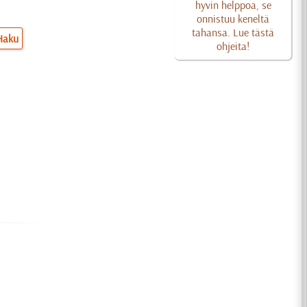
hyvin helppoa, se
onnistuu keneltä
tahansa. Lue tästä
Haku
ohjeita!