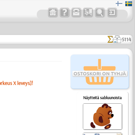
5114
OSTOSKORI ON TYHJÄ
orkeus X leveys]!
Näytteitä sabluunoista