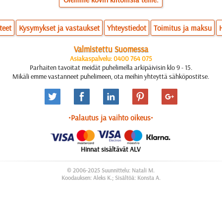
teet
Kysymykset ja vastaukset
Yhteystiedot
Toimitus ja maksu
Valmistettu Suomessa
Asiakaspalvelu: 0400 764 075
Parhaiten tavoitat meidät puhelimella arkipäivisin klo 9 - 15.
Mikäli emme vastanneet puhelimeen, ota meihin yhteyttä sähköpostitse.
•Palautus ja vaihto oikeus•
Hinnat sisältävät ALV
© 2006-2025 Suunnittelu: Natali M.
Koodauksen: Aleks K.; Sisältöä: Konsta A.