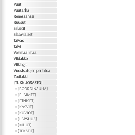
Puut
Puutarha
Renessanssi
Ruusut
Siluetit
Slaavilaiset
Taivas
Talvi
Vesimaailmaa
Viidakko
Viikingit
Vuosisatojen perintöä
Zodiakki
[TUKKUOSASTO]
[BOORDINAUHA]
[ELÄIMET]
[ETNISET]
[KASVIT]
[KUVIOT]
[LAPSUUS]
[MUUT]
[TEKSTIT]