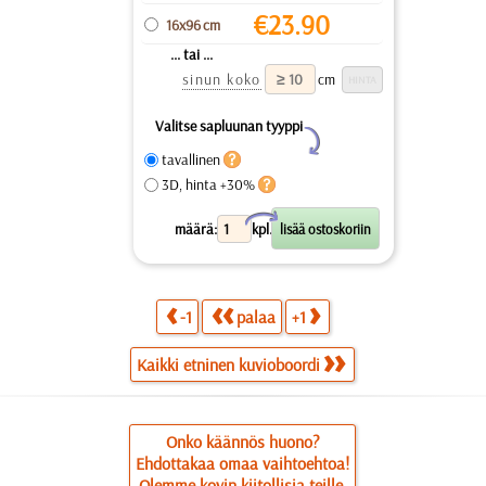
€
23.90
16x96 cm
... tai ...
sinun koko
cm
Valitse sapluunan tyyppi
Y
tavallinen
3D, hinta +30%
X
määrä:
kpl.
-1
palaa
+1
Kaikki etninen kuvioboordi
Onko käännös huono?
Ehdottakaa omaa vaihtoehtoa!
Olemme kovin kiitollisia teille.