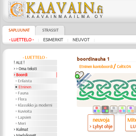
SAPLUUNAT
STRASSIT
- LUETTELO -
ESIMERKIT
NEUVOT
|
|
|
- LUETTELO -
boordinauha 1
! ALE !
/
Etninen kuvioboordi
Celtic04
> > Oma teksti
> Boordi
Erilaista
Etninen
Fauna
Flora
Klassikko ja moderni
Kuvioita
Lapsien
neuvoja
Mite
Meri
> Lyhyt ohje
LU
> Kulmat
> Medaljongit