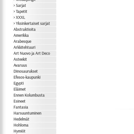
> Sarjat
> Tapetit
> XXXL
> Yksinkertaiset sarjat
Abstraktioita
Amerikka
Arabesque
Arkkitehtuuri
Art Nuovo ja Art Deco
Asteekit
Avaruus
Dinosaurukset
Efesos-kaupunki
Egypti
Eläimet
Ennen Kolumbusta
Esineet
Fantasia
Harsuuntuminen
Hedelmät
Hohloma
Hymiöt