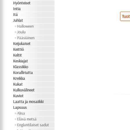
Hyönteiset
Intia
Itä
Tuot
Juhlat
Halloween
Joulu
Pääsiäinen
Keijukaiset
Keittiö
Keltit
Keskiajat
Klassikko
Koralliriutta
Kreikka
Kukat
Kulkuvälineet
Kuviot
Laatta ja mosaiikki
Lapsuus
Alisa
Elävä metsä
Englantilaiset sadut