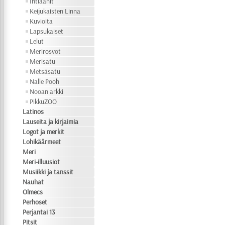
Intiaanit
Keijukaisten Linna
Kuvioita
Lapsukaiset
Lelut
Merirosvot
Merisatu
Metsäsatu
Nalle Pooh
Nooan arkki
PikkuZOO
Latinos
Lauseita ja kirjaimia
Logot ja merkit
Lohikäärmeet
Meri
Meri-illuusiot
Musiikki ja tanssit
Nauhat
Olmecs
Perhoset
Perjantai 13
Pitsit