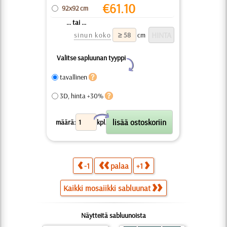
€
61.10
92x92 cm
... tai ...
sinun koko
cm
Valitse sapluunan tyyppi
Y
tavallinen
3D, hinta +30%
X
määrä:
kpl.
-1
palaa
+1
Kaikki mosaiikki sabluunat
Näytteitä sabluunoista