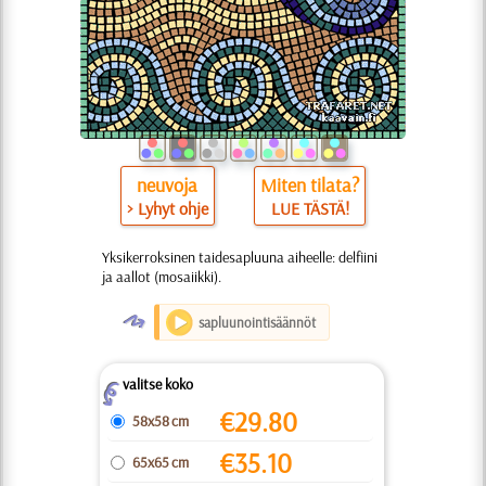
neuvoja
Miten tilata?
> Lyhyt ohje
LUE TÄSTÄ!
Yksikerroksinen taidesapluuna aiheelle: delfiini
ja aallot (mosaiikki).
O
sapluunointisäännöt
valitse koko
Z
€
29.80
58x58 cm
€
35.10
65x65 cm