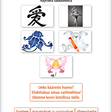
Näytteitä sabluunoista
Onko käännös huono?
Ehdottakaa omaa vaihtoehtoa!
Olemme kovin kiitollisia teille.
Tuotteet
Kysymykset ja vastaukset
Yhteystiedot