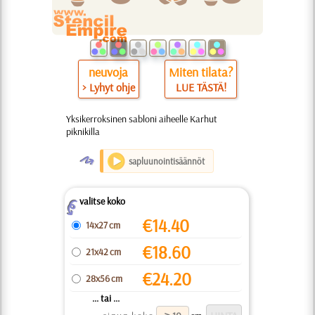
neuvoja
Miten tilata?
> Lyhyt ohje
LUE TÄSTÄ!
Yksikerroksinen sabloni aiheelle Karhut
piknikilla
O
sapluunointisäännöt
valitse koko
Z
€
14.40
14x27 cm
€
18.60
21x42 cm
€
24.20
28x56 cm
... tai ...