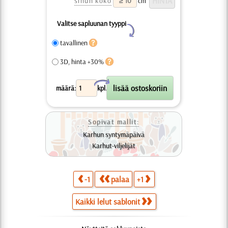
sinun koko
cm
Valitse sapluunan tyyppi
Y
tavallinen
3D, hinta +30%
X
määrä:
kpl.
Sopivat mallit:
Karhun syntymäpäivä
Karhut-viljelijät
-1
palaa
+1
Kaikki lelut sablonit