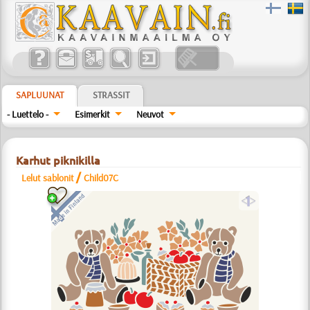
SAPLUUNAT
STRASSIT
- Luettelo -
Esimerkit
Neuvot
Karhut piknikilla
/
Lelut sablonit
Child07C
a