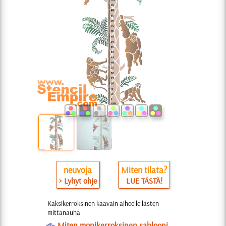
neuvoja
Miten tilata?
> Lyhyt ohje
LUE TÄSTÄ!
Kaksikerroksinen kaavain aiheelle lasten
mittanauha
O
Miten monikerroksinen sablooni