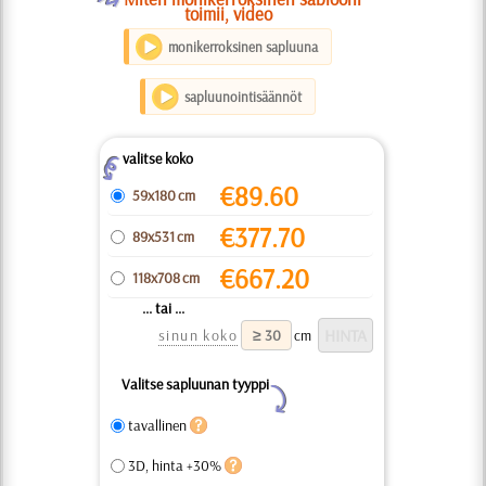
toimii, video
monikerroksinen sapluuna
sapluunointisäännöt
valitse koko
Z
€
89.60
59x180 cm
€
377.70
89x531 cm
€
667.20
118x708 cm
... tai ...
sinun koko
cm
Valitse sapluunan tyyppi
Y
tavallinen
3D, hinta +30%