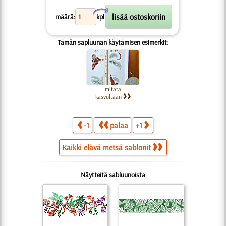
X
määrä:
kpl.
Tämän sapluunan käytämisen esimerkit:
mitata
kasvultaan
-1
palaa
+1
Kaikki elävä metsä sablonit
Näytteitä sabluunoista