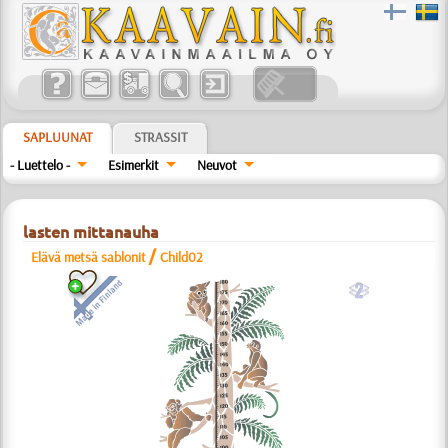
SAPLUUNAT
STRASSIT
- Luettelo -
Esimerkit
Neuvot
lasten mittanauha
/
Elävä metsä sablonit
Child02
b