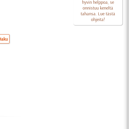
hyvin helppoa, se
onnistuu keneltä
tahansa. Lue tästä
ohjeita!
Haku