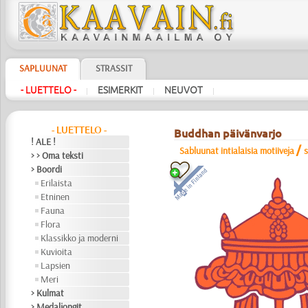
SAPLUUNAT
STRASSIT
- LUETTELO -
ESIMERKIT
NEUVOT
|
|
|
- LUETTELO -
Buddhan päivänvarjo
! ALE !
/
Sabluunat intialaisia motiiveja
s
> > Oma teksti
> Boordi
Erilaista
Etninen
Fauna
Flora
Klassikko ja moderni
Kuvioita
Lapsien
Meri
> Kulmat
> Medaljongit