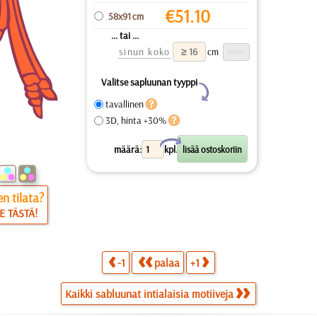
€
51.10
58x91 cm
... tai ...
sinun koko
cm
Valitse sapluunan tyyppi
Y
tavallinen
3D, hinta +30%
X
määrä:
kpl.
n tilata?
E TÄSTÄ!
-1
palaa
+1
Kaikki sabluunat intialaisia motiiveja