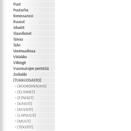
Puut
Puutarha
Renessanssi
Ruusut
Siluetit
Slaavilaiset
Taivas
Talvi
Vesimaailmaa
Viidakko
Viikingit
Vuosisatojen perintöä
Zodiakki
[TUKKUOSASTO]
[BOORDINAUHA]
[ELÄIMET]
[ETNISET]
[KASVIT]
[KUVIOT]
[LAPSUUS]
[MUUT]
[TEKSTIT]