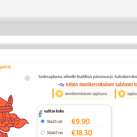
pirit10
b
Taidesapluuna aiheelle Buddhan päivänvarjo. Kaksikerroks
O
Miten monikerroksinen sablooni to
monikerroksinen sapluuna
saplu
valitse koko
Z
€
9.90
16x25 cm
€
18.30
30x47 cm