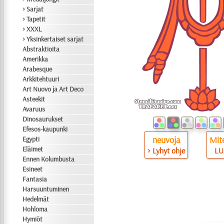
> Sarjat
> Tapetit
> XXXL
> Yksinkertaiset sarjat
Abstraktioita
Amerikka
Arabesque
Arkkitehtuuri
Art Nuovo ja Art Deco
Asteekit
Avaruus
Dinosaurukset
Efesos-kaupunki
neuvoja
Mite
Egypti
Eläimet
> Lyhyt ohje
LU
Ennen Kolumbusta
Esineet
Fantasia
Harsuuntuminen
Hedelmät
Hohloma
Hymiöt