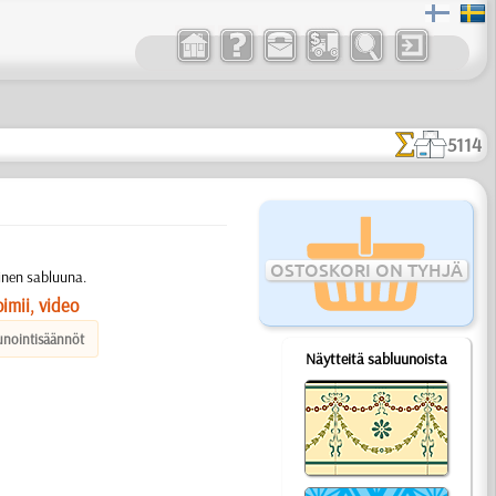
5114
OSTOSKORI ON TYHJÄ
inen sabluuna.
imii, video
unointisäännöt
Näytteitä sabluunoista