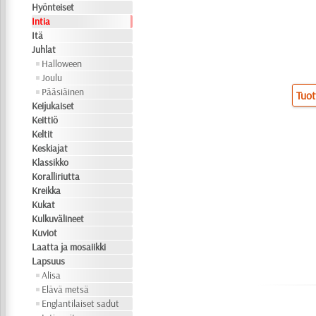
Hyönteiset
Intia
Itä
Juhlat
Halloween
Joulu
Pääsiäinen
Tuot
Keijukaiset
Keittiö
Keltit
Keskiajat
Klassikko
Koralliriutta
Kreikka
Kukat
Kulkuvälineet
Kuviot
Laatta ja mosaiikki
Lapsuus
Alisa
Elävä metsä
Englantilaiset sadut