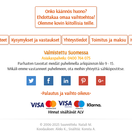
Onko käännös huono?
Ehdottakaa omaa vaihtoehtoa!
Olemme kovin kiitollisia teille.
teet
Kysymykset ja vastaukset
Yhteystiedot
Toimitus ja maksu
Valmistettu Suomessa
Asiakaspalvelu: 0400 764 075
Parhaiten tavoitat meidät puhelimella arkipäivisin klo 9 - 15.
Mikäli emme vastanneet puhelimeen, ota meihin yhteyttä sähköpostitse.
•Palautus ja vaihto oikeus•
Hinnat sisältävät ALV
© 2006-2025 Suunnittelu: Natali M.
Koodauksen: Aleks K.; Sisältöä: Konsta A.