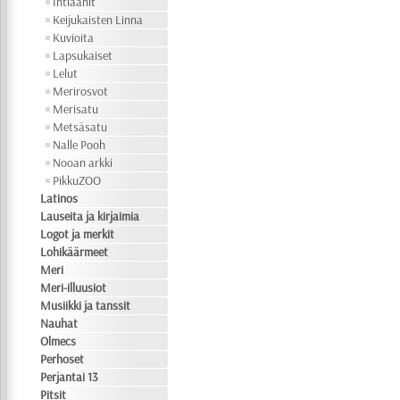
Intiaanit
Keijukaisten Linna
Kuvioita
Lapsukaiset
Lelut
Merirosvot
Merisatu
Metsäsatu
Nalle Pooh
Nooan arkki
PikkuZOO
Latinos
Lauseita ja kirjaimia
Logot ja merkit
Lohikäärmeet
Meri
Meri-illuusiot
Musiikki ja tanssit
Nauhat
Olmecs
Perhoset
Perjantai 13
Pitsit