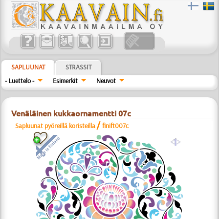
SAPLUUNAT
STRASSIT
- Luettelo -
Esimerkit
Neuvot
Venäläinen kukkaornamentti 07c
/
Sapluunat pyöreillä koristeilla
finift007c
a