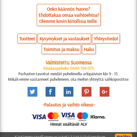
Onko käännös huono?
Ehdottakaa omaa vaihtoehtoa!
Olemme kovin kiitollisia teille.
Tuotteet
Kysymykset ja vastaukset
Yhteystiedot
Toimitus ja maksu
Haku
Valmistettu Suomessa
Asiakaspalvelu: 0400 764 075
Parhaiten tavoitat meidät puhelimella arkipäivisin klo 9 - 15.
Mikäli emme vastanneet puhelimeen, ota meihin yhteyttä sähköpostitse.
•Palautus ja vaihto oikeus•
Hinnat sisältävät ALV
Käytämme sivuillamme evästeitä käyttäjäkokemuksen
Hyväksy