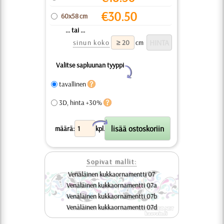
€
30.50
60x58 cm
... tai ...
sinun koko
cm
Valitse sapluunan tyyppi
Y
tavallinen
3D, hinta +30%
X
määrä:
kpl.
Sopivat mallit:
Venäläinen kukkaornamentti 07
Venäläinen kukkaornamentti 07a
Venäläinen kukkaornamentti 07b
Venäläinen kukkaornamentti 07d