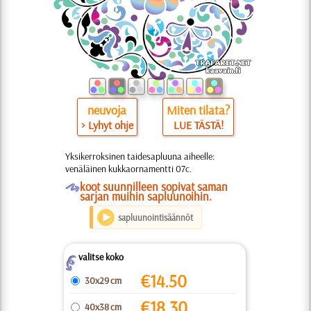
neuvoja
Miten tilata?
> Lyhyt ohje
LUE TÄSTÄ!
Yksikerroksinen taidesapluuna aiheelle:
venäläinen kukkaornamentti 07c.
O
koot suunnilleen sopivat saman
sarjan muihin sapluunoihin.
sapluunointisäännöt
valitse koko
Z
€
14.50
30x29 cm
€
18.30
40x38 cm