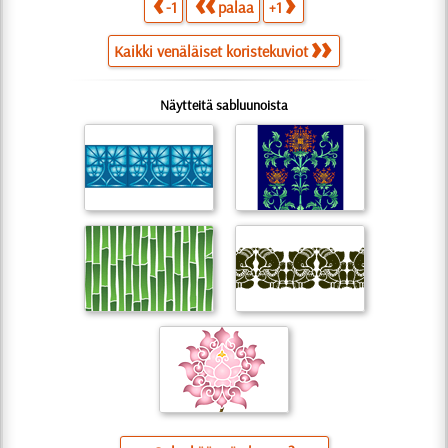
-1
palaa
+1
Kaikki venäläiset koristekuviot
Näytteitä sabluunoista