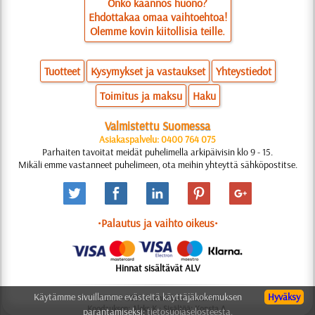
Onko käännös huono?
Ehdottakaa omaa vaihtoehtoa!
Olemme kovin kiitollisia teille.
Tuotteet
Kysymykset ja vastaukset
Yhteystiedot
Toimitus ja maksu
Haku
Valmistettu Suomessa
Asiakaspalvelu: 0400 764 075
Parhaiten tavoitat meidät puhelimella arkipäivisin klo 9 - 15.
Mikäli emme vastanneet puhelimeen, ota meihin yhteyttä sähköpostitse.
•Palautus ja vaihto oikeus•
Hinnat sisältävät ALV
Käytämme sivuillamme evästeitä käyttäjäkokemuksen
Hyväksy
© 2006-2025 Suunnittelu: Natali M.
Koodauksen: Aleks K.; Sisältöä: Konsta A.
parantamiseksi:
tietosuojaselosteesta.