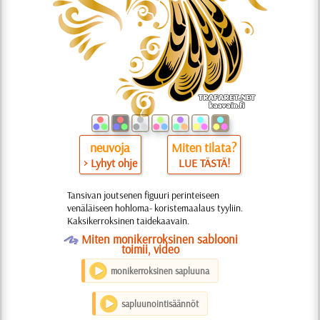
neuvoja
Miten tilata?
> Lyhyt ohje
LUE TÄSTÄ!
Tansivan joutsenen figuuri perinteiseen
venäläiseen hohloma- koristemaalaus tyyliin.
Kaksikerroksinen taidekaavain.
O
Miten monikerroksinen sablooni
toimii, video
monikerroksinen sapluuna
sapluunointisäännöt