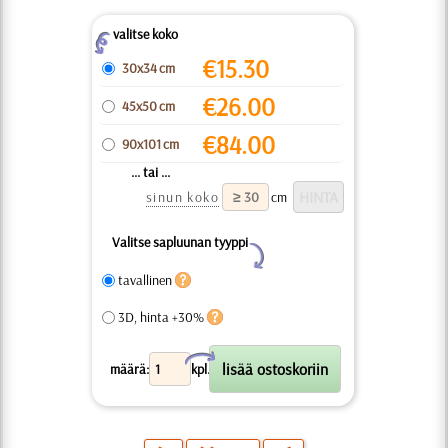
valitse koko
Z
€
15.30
30x34 cm
€
26.00
45x50 cm
€
84.00
90x101 cm
... tai ...
sinun koko
cm
Valitse sapluunan tyyppi
Y
tavallinen
3D, hinta +30%
X
määrä:
kpl.