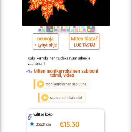
neuvoja
Miten tilata?
> Lyhyt ohje
LUE TÄSTÄ!
Kaksikerroksinen taidekaavain aiheelle
vaahtera 1
O
Miten monikerroksinen sablooni
toimii, video
monikerroksinen sapluuna
sapluunointisäännöt
valitse koko
Z
€
15.30
25x21 cm