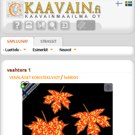
SAPLUUNAT
STRASSIT
- Luettelo -
Esimerkit
Neuvot
vaahtera 1
/
VENÄLÄISET KORISTEKUVIOT
hohl005
b