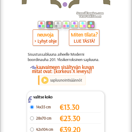
neuvoja
Miten tilata?
> Lyhyt ohje
LUE TÄSTÄ!
Sisustussabluuna aiheelle Moderni
boordinauha 201. Yksikerroksinen sapluuna.
O
kaavaimeen sisältyvän kuvan
mitat ovat: [korkeus X leveys]!
sapluunointisäännöt
valitse koko
Z
€
13.30
14x35 cm
€
23.30
28x70 cm
€
39.20
42x104 cm