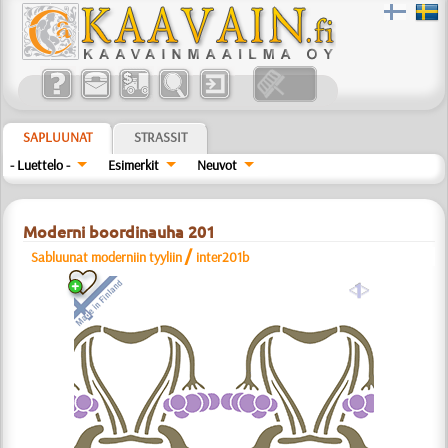
SAPLUUNAT
STRASSIT
- Luettelo -
Esimerkit
Neuvot
Moderni boordinauha 201
/
Sabluunat moderniin tyyliin
inter201b
a