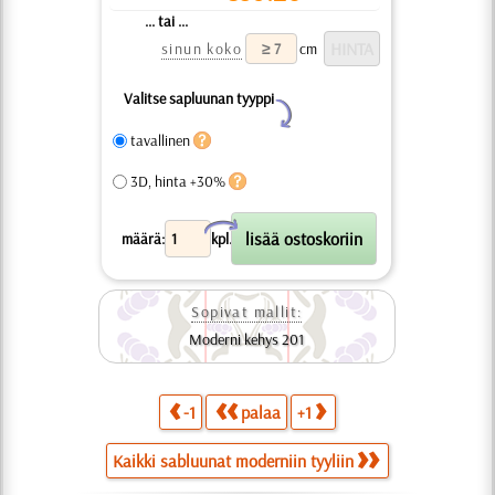
... tai ...
sinun koko
cm
Valitse sapluunan tyyppi
Y
tavallinen
3D, hinta +30%
X
määrä:
kpl.
Sopivat mallit:
Moderni kehys 201
-1
palaa
+1
Kaikki sabluunat moderniin tyyliin