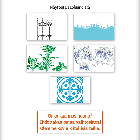
Näytteitä sabluunoista
Onko käännös huono?
Ehdottakaa omaa vaihtoehtoa!
Olemme kovin kiitollisia teille.