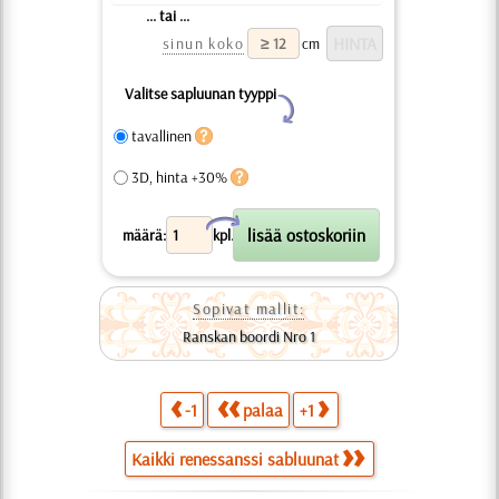
... tai ...
sinun koko
cm
Valitse sapluunan tyyppi
Y
tavallinen
3D, hinta +30%
X
määrä:
kpl.
Sopivat mallit:
Ranskan boordi Nro 1
-1
palaa
+1
Kaikki renessanssi sabluunat