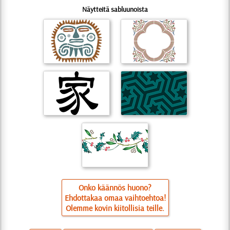
Näytteitä sabluunoista
Onko käännös huono?
Ehdottakaa omaa vaihtoehtoa!
Olemme kovin kiitollisia teille.