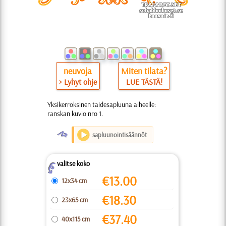
neuvoja
Miten tilata?
> Lyhyt ohje
LUE TÄSTÄ!
Yksikerroksinen taidesapluuna aiheelle:
ranskan kuvio nro 1.
O
sapluunointisäännöt
valitse koko
Z
€
13.00
12x34 cm
€
18.30
23x65 cm
€
37.40
40x115 cm