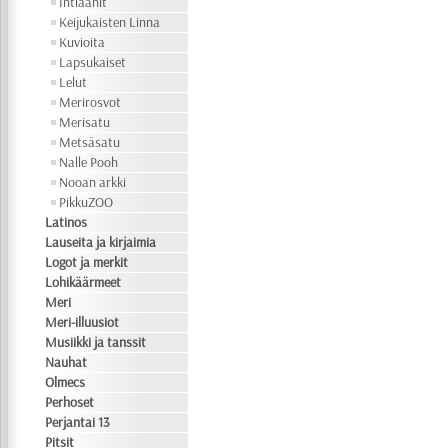
Intiaanit
Keijukaisten Linna
Kuvioita
Lapsukaiset
Lelut
Merirosvot
Merisatu
Metsäsatu
Nalle Pooh
Nooan arkki
PikkuZOO
Latinos
Lauseita ja kirjaimia
Logot ja merkit
Lohikäärmeet
Meri
Meri-illuusiot
Musiikki ja tanssit
Nauhat
Olmecs
Perhoset
Perjantai 13
Pitsit