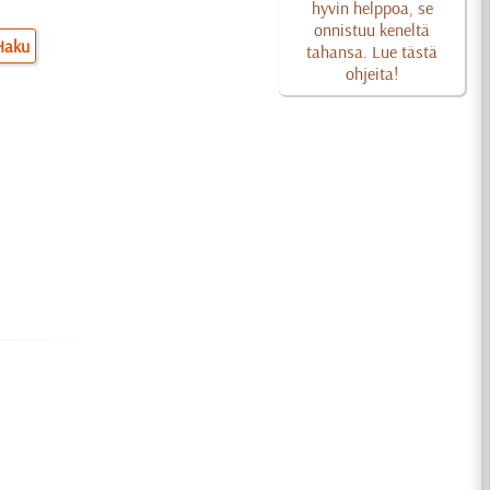
hyvin helppoa, se
onnistuu keneltä
Haku
tahansa. Lue tästä
ohjeita!