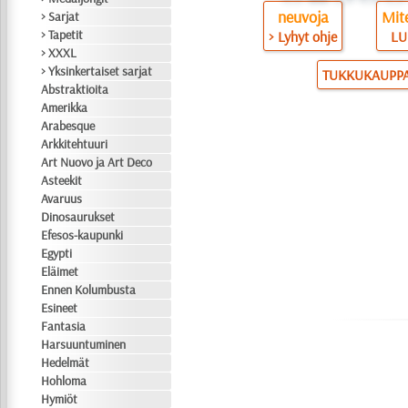
neuvoja
Mite
> Sarjat
> Tapetit
> Lyhyt ohje
LU
> XXXL
> Yksinkertaiset sarjat
TUKKUKAUPP
Abstraktioita
Amerikka
Arabesque
Arkkitehtuuri
Art Nuovo ja Art Deco
Asteekit
Avaruus
Dinosaurukset
Efesos-kaupunki
Egypti
Eläimet
Ennen Kolumbusta
Esineet
Fantasia
Harsuuntuminen
Hedelmät
Hohloma
Hymiöt