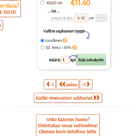
€
11.40
45x27 cm
n tilata?
... tai ...
E TÄSTÄ!
sinun koko
cm
A
Valitse sapluunan tyyppi
Y
tavallinen
3D, hinta +30%
X
määrä:
kpl.
-1
palaa
+1
Kaikki renessanssi sabluunat
Onko käännös huono?
Ehdottakaa omaa vaihtoehtoa!
Olemme kovin kiitollisia teille.