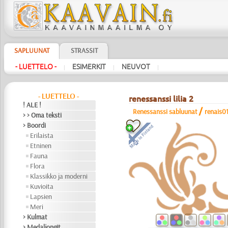
SAPLUUNAT
STRASSIT
- LUETTELO -
ESIMERKIT
NEUVOT
|
|
|
- LUETTELO -
renessanssi lilia 2
! ALE !
/
Renessanssi sabluunat
renais0
> > Oma teksti
> Boordi
Erilaista
Etninen
Fauna
Flora
Klassikko ja moderni
Kuvioita
Lapsien
Meri
> Kulmat
> Medaljongit