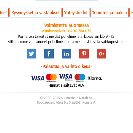
teet
Kysymykset ja vastaukset
Yhteystiedot
Toimitus ja maksu
Valmistettu Suomessa
Asiakaspalvelu: 0400 764 075
Parhaiten tavoitat meidät puhelimella arkipäivisin klo 9 - 15.
Mikäli emme vastanneet puhelimeen, ota meihin yhteyttä sähköpostitse.
•Palautus ja vaihto oikeus•
Hinnat sisältävät ALV
© 2006-2025 Suunnittelu: Natali M.
Koodauksen: Aleks K.; Sisältöä: Konsta A.