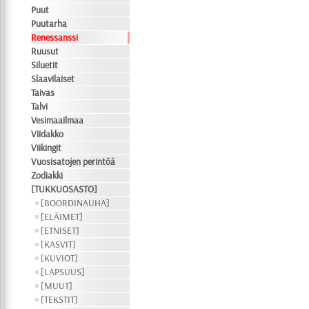
Puut
Puutarha
Renessanssi
Ruusut
Siluetit
Slaavilaiset
Taivas
Talvi
Vesimaailmaa
Viidakko
Viikingit
Vuosisatojen perintöä
Zodiakki
[TUKKUOSASTO]
[BOORDINAUHA]
[ELÄIMET]
[ETNISET]
[KASVIT]
[KUVIOT]
[LAPSUUS]
[MUUT]
[TEKSTIT]