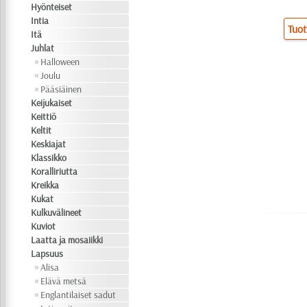
Hyönteiset
Intia
Tuot
Itä
Juhlat
Halloween
Joulu
Pääsiäinen
Keijukaiset
Keittiö
Keltit
Keskiajat
Klassikko
Koralliriutta
Kreikka
Kukat
Kulkuvälineet
Kuviot
Laatta ja mosaiikki
Lapsuus
Alisa
Elävä metsä
Englantilaiset sadut