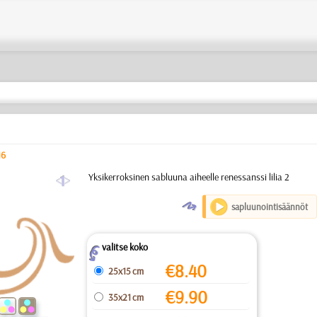
16
a
Yksikerroksinen sabluuna aiheelle renessanssi lilia 2
O
sapluunointisäännöt
valitse koko
Z
€
8.40
25x15 cm
€
9.90
35x21 cm