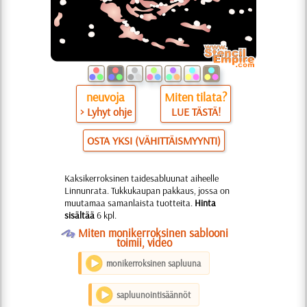
neuvoja
Miten tilata?
> Lyhyt ohje
LUE TÄSTÄ!
OSTA YKSI (VÄHITTÄISMYYNTI)
Kaksikerroksinen taidesabluunat aiheelle
Linnunrata. Tukkukaupan pakkaus, jossa on
muutamaa samanlaista tuotteita.
Hinta
sisältää
6 kpl.
O
Miten monikerroksinen sablooni
toimii, video
monikerroksinen sapluuna
sapluunointisäännöt